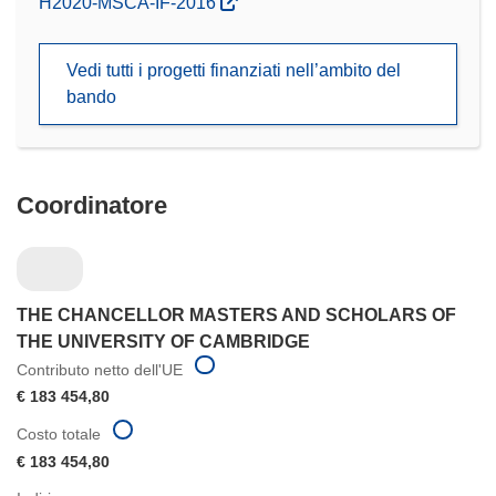
(si
H2020-MSCA-IF-2016
apre
in
Vedi tutti i progetti finanziati nell’ambito del
una
bando
nuova
finestra)
Coordinatore
THE CHANCELLOR MASTERS AND SCHOLARS OF
THE UNIVERSITY OF CAMBRIDGE
Contributo netto dell'UE
€ 183 454,80
Costo totale
€ 183 454,80