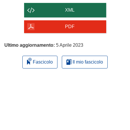
contenuto
XML
della
pagina
PDF
Ultimo aggiornamento:
5 Aprile 2023
Fascicolo
Il mio fascicolo