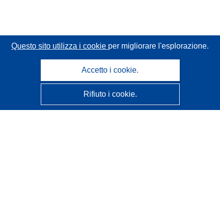
Questo sito utilizza i cookie
per migliorare l'esplorazione.
Accetto i cookie.
Rifiuto i cookie.
CORDIS - Risultati della ricerca dell’UE
Questo sito web è gestito dall'
Ufficio delle pubblicazioni
dell'Unione europea
Accessibilità
Classificazione semi-automatica dei progetti - Informativa
sulla spiegabilità