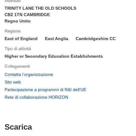
Indirizzo
TRINITY LANE THE OLD SCHOOLS
CB2 1TN CAMBRIDGE
Regno Unito
Regione
East of England
East Anglia
Cambridgeshire CC
Tipo di attività
Higher or Secondary Education Establishments
Collegamenti
(si
Contatta l’organizzazione
apre
(si
Sito web
in
apre
(si
Partecipazione a programmi di R&I dell'UE
una
in
apre
(si
Rete di collaborazione HORIZON
nuova
una
in
apre
finestra)
nuova
una
in
finestra)
nuova
una
finestra)
nuova
Scarica
Scarica
finestra)
il