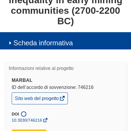
inequality in early mining
communities (2700-2200
BC)
Scheda informativa
Informazioni relative al progetto
MARBAL
ID dell’accordo di sovvenzione: 746216
(si
Sito web del progetto
apre
in
una
DOI
nuova
10.3030/746216
finestra)