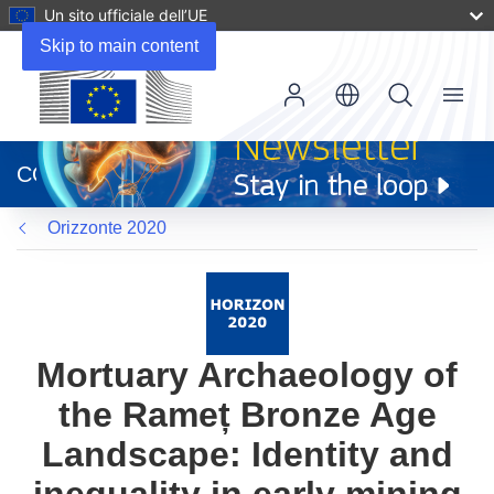
Un sito ufficiale dell’UE
Skip to main content
Menu
(si
apre
CORDIS
in
una
Orizzonte 2020
nuova
finestra)
Mortuary Archaeology of
the Rameț Bronze Age
Landscape: Identity and