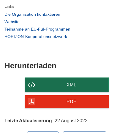
Links
(öffnet
Die Organisation kontaktieren
in
(öffnet
Website
neuem
in
(öffnet
Teilnahme an EU-FuI-Programmen
Fenster)
neuem
in
(öffnet
HORIZON-Kooperationsnetzwerk
Fenster)
neuem
in
Fenster)
neuem
Fenster)
Den
Herunterladen
Inhalt
der
XML
Seite
herunterladen
PDF
Letzte Aktualisierung:
22 August 2022