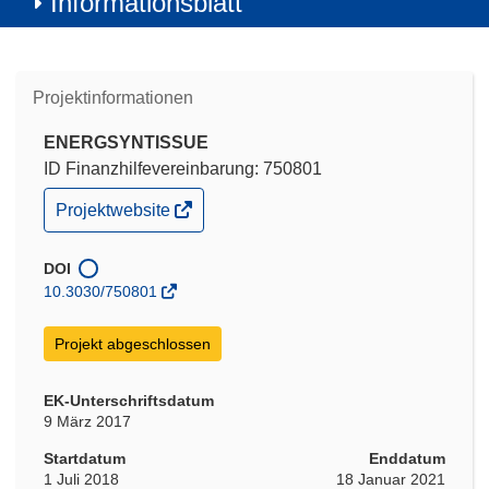
Informationsblatt
Projektinformationen
ENERGSYNTISSUE
ID Finanzhilfevereinbarung: 750801
(öffnet
Projektwebsite
in
neuem
Fenster)
DOI
10.3030/750801
Projekt abgeschlossen
EK-Unterschriftsdatum
9 März 2017
Startdatum
Enddatum
1 Juli 2018
18 Januar 2021