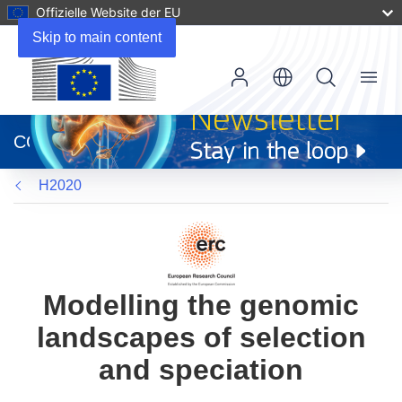
Offizielle Website der EU
Skip to main content
Menu
(öffnet
in
CORDIS
neuem
Fenster)
H2020
Modelling the genomic
landscapes of selection
and speciation