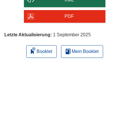
Seite
herunterladen
PDF
Letzte Aktualisierung:
1 September 2025
Booklet
Mein Booklet