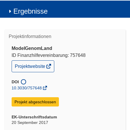
Ergebnisse
Projektinformationen
ModelGenomLand
ID Finanzhilfevereinbarung: 757648
(öffnet
Projektwebsite
in
neuem
Fenster)
DOI
10.3030/757648
Projekt abgeschlossen
EK-Unterschriftsdatum
20 September 2017