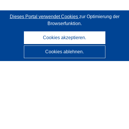
Dieses Portal verwendet Cookies
zur Optimierung der
Browserfunktion.
Cookies akzeptieren.
Cookies ablehnen.
CORDIS - Forschungsergebnisse der EU
Diese Website wird vom
Amt für Veröffentlichungen der
Europäischen Union
verwaltet.
Barrierefreiheit
Halbautomatische Projektklassifizierung - Hinweis zur
Erklärbarkeit