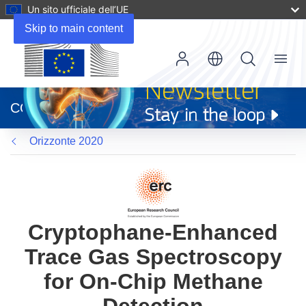
Un sito ufficiale dell’UE
Skip to main content
Menu
(si
apre
CORDIS
in
una
Orizzonte 2020
nuova
finestra)
Cryptophane-Enhanced
Trace Gas Spectroscopy
for On-Chip Methane