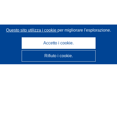
Questo sito utilizza i cookie
per migliorare l'esplorazione.
Accetto i cookie.
Rifiuto i cookie.
CORDIS - Risultati della ricerca dell’UE
Questo sito web è gestito dall'
Ufficio delle pubblicazioni
dell'Unione europea
Accessibilità
Classificazione semi-automatica dei progetti - Informativa
sulla spiegabilità