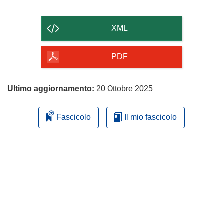
il
contenuto
XML
della
pagina
PDF
Ultimo aggiornamento:
20 Ottobre 2025
Fascicolo
Il mio fascicolo