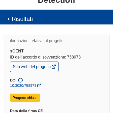
Detection
Risultati
Informazioni relative al progetto
sCENT
ID dell’accordo di sovvenzione: 758973
(si
Sito web del progetto
apre
in
una
DOI
nuova
10.3030/758973
finestra)
Progetto chiuso
Data della firma CE