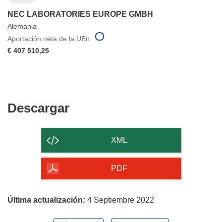
NEC LABORATORIES EUROPE GMBH
Alemania
Aportación neta de la UEn
€ 407 510,25
Descargar
Descargar
el
contenido
XML
de
la
PDF
página
Última actualización:
4 Septiembre 2022