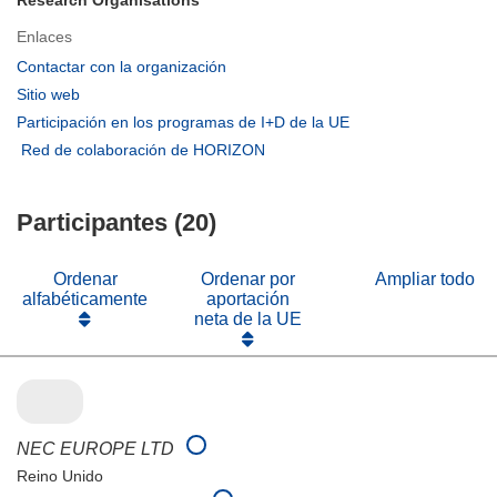
Research Organisations
Enlaces
(se
Contactar con la organización
abrirá
(se
Sitio web
en
abrirá
(se
Participación en los programas de I+D de la UE
una
en
abrirá
(se
Red de colaboración de HORIZON
nueva
una
en
abrirá
ventana)
nueva
una
en
ventana)
nueva
Participantes (20)
una
ventana)
nueva
ventana)
Ordenar
Ordenar por
Ampliar todo
alfabéticamente
aportación
neta de la UE
NEC EUROPE LTD
Reino Unido