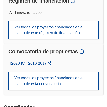
Régimen de financiación
IA - Innovation action
Ver todos los proyectos financiados en el
marco de este régimen de financiación
Convocatoria de propuestas
(se
H2020-ICT-2016-2017
abrirá
en
Ver todos los proyectos financiados en el
una
marco de esta convocatoria
nueva
ventana)