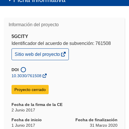
Información del proyecto
5GCITY
Identificador del acuerdo de subvención: 761508
(se
Sitio web del proyecto
abrirá
en
una
DOI
nueva
10.3030/761508
ventana)
Proyecto cerrado
Fecha de la firma de la CE
2 Junio 2017
Fecha de inicio
Fecha de finalización
1 Junio 2017
31 Marzo 2020