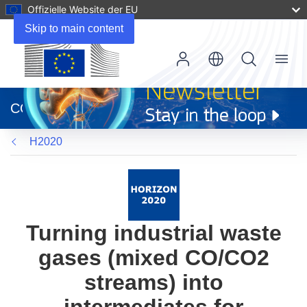
Offizielle Website der EU
Skip to main content
Menu
(öffnet
in
CORDIS
neuem
Fenster)
H2020
Turning industrial waste
gases (mixed CO/CO2
streams) into