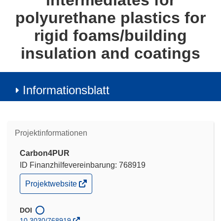
intermediates for
polyurethane plastics for
rigid foams/building
insulation and coatings
Informationsblatt
Projektinformationen
Carbon4PUR
ID Finanzhilfevereinbarung: 768919
(öffnet
Projektwebsite
in
neuem
Fenster)
DOI
10.3030/768919