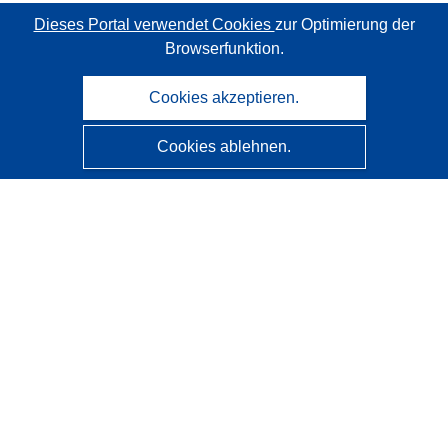
Dieses Portal verwendet Cookies
zur Optimierung der
Browserfunktion.
Cookies akzeptieren.
Cookies ablehnen.
CORDIS - Forschungsergebnisse der EU
Diese Website wird vom
Amt für Veröffentlichungen der
Europäischen Union
verwaltet.
Barrierefreiheit
Halbautomatische Projektklassifizierung - Hinweis zur
Erklärbarkeit
Kontakt