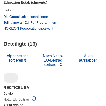
Education Establishments)
Links
(öffnet
Die Organisation kontaktieren
in
(öffnet
Teilnahme an EU-FuI-Programmen
neuem
in
(öffnet
HORIZON-Kooperationsnetzwerk
Fenster)
neuem
in
Fenster)
neuem
Beteiligte (16)
Fenster)
Alphabetisch
Nach Netto-
Alles
sortieren
EU-Beitrag
aufklappen
sortieren
RECTICEL SA
Belgien
Netto-EU-Beitrag
€ 336 335,00