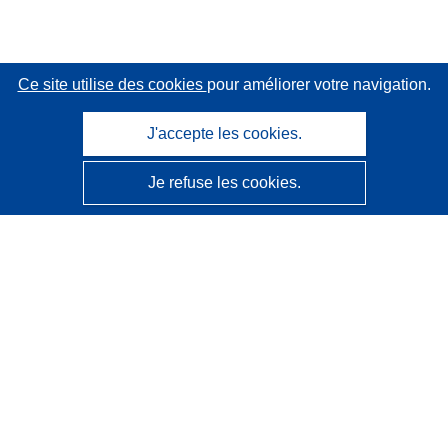
Ce site utilise des cookies
pour améliorer votre navigation.
J'accepte les cookies.
Je refuse les cookies.
CORDIS - Résultats de la recherche de l’UE
Ce site web est géré par l'
Office des publications de
l’Union européenne
Accessibilité
Classification semi-automatique des projets - Avis sur
l’explicabilité