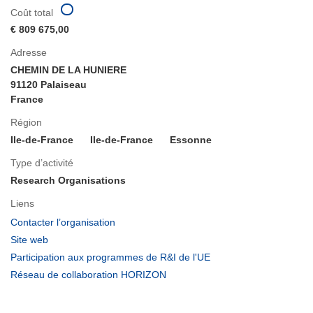
Coût total
€ 809 675,00
Adresse
CHEMIN DE LA HUNIERE
91120 Palaiseau
France
Région
Ile-de-France
Ile-de-France
Essonne
Type d’activité
Research Organisations
Liens
(s’ouvre
Contacter l’organisation
dans
(s’ouvre
Site web
une
dans
(s’ouvre
Participation aux programmes de R&I de l'UE
nouvelle
une
dans
(s’ouvre
Réseau de collaboration HORIZON
fenêtre)
nouvelle
une
dans
fenêtre)
nouvelle
une