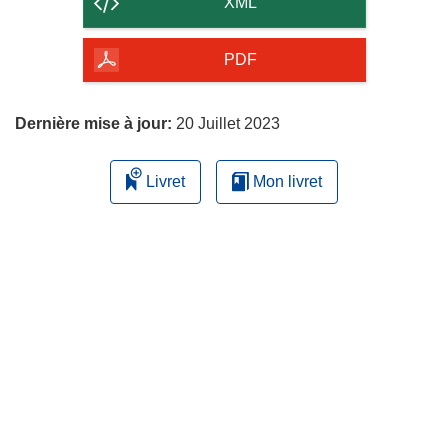
XML
de
la
PDF
page
Dernière mise à jour:
20 Juillet 2023
Livret
Mon livret