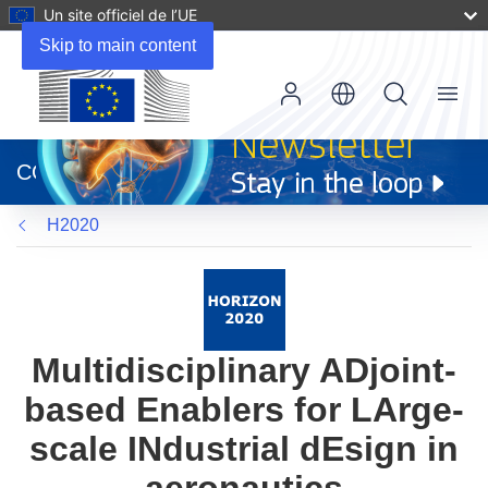
Un site officiel de l’UE
Skip to main content
Menu
(s’ouvre
dans
CORDIS
une
nouvelle
H2020
fenêtre)
Multidisciplinary ADjoint-
based Enablers for LArge-
scale INdustrial dEsign in