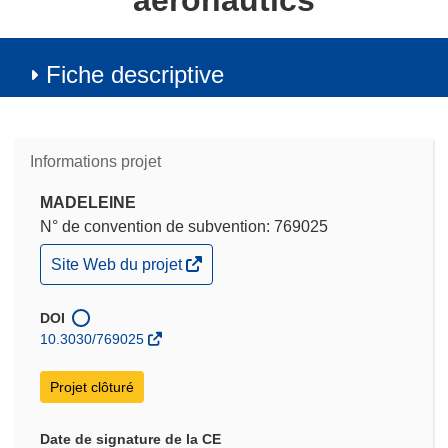
aeronautics
Fiche descriptive
Informations projet
MADELEINE
N° de convention de subvention: 769025
(s’ouvre
Site Web du projet
dans
une
nouvelle
DOI
fenêtre)
10.3030/769025
Projet clôturé
Date de signature de la CE