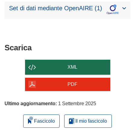
Set di dati mediante OpenAIRE (1)
Scarica
Scarica
il
contenuto
XML
della
pagina
PDF
Ultimo aggiornamento:
1 Settembre 2025
Fascicolo
Il mio fascicolo