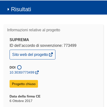
Risultati
Informazioni relative al progetto
SUPREMA
ID dell’accordo di sovvenzione: 773499
(si
Sito web del progetto
apre
in
una
DOI
nuova
10.3030/773499
finestra)
Progetto chiuso
Data della firma CE
6 Ottobre 2017