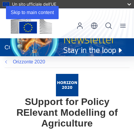
Un sito ufficiale dell’UE
Skip to main content
Menu
(si
apre
CORDIS
in
una
Orizzonte 2020
nuova
finestra)
SUpport for Policy
RElevant Modelling of
Agriculture