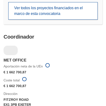
en
Ver todos los proyectos financiados en el
una
marco de esta convocatoria
nueva
ventana)
Coordinador
MET OFFICE
Aportación neta de la UEn
€ 1 662 700,87
Coste total
€ 1 662 700,87
Dirección
FITZROY ROAD
EX1 3PB EXETER