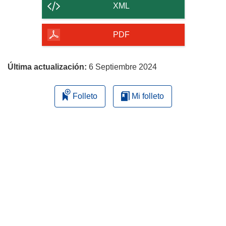
contenido
XML
de
la
PDF
página
Última actualización:
6 Septiembre 2024
Folleto
Mi folleto