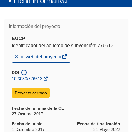
Ficha informativa
Información del proyecto
EUCP
Identificador del acuerdo de subvención: 776613
(se
Sitio web del proyecto
abrirá
en
una
DOI
nueva
10.3030/776613
ventana)
Proyecto cerrado
Fecha de la firma de la CE
27 Octubre 2017
Fecha de inicio
Fecha de finalización
1 Diciembre 2017
31 Mayo 2022