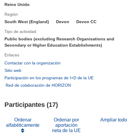
Reino Unido
Región
South West (England)
Devon
Devon CC
Tipo de actividad
Public bodies (excluding Research Organisations and
Secondary or Higher Education Establishments)
Enlaces
(se
Contactar con la organización
abrirá
(se
Sitio web
en
abrirá
(se
Participación en los programas de I+D de la UE
una
en
abrirá
(se
Red de colaboración de HORIZON
nueva
una
en
abrirá
ventana)
nueva
una
en
ventana)
nueva
Participantes (17)
una
ventana)
nueva
ventana)
Ordenar
Ordenar por
Ampliar todo
alfabéticamente
aportación
neta de la UE