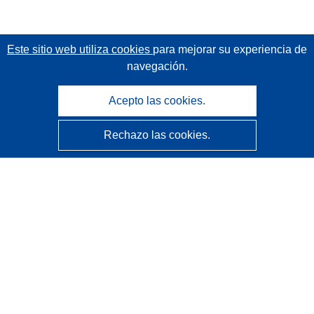
Este sitio web utiliza cookies
para mejorar su experiencia de
navegación.
Acepto las cookies.
Rechazo las cookies.
CORDIS - Resultados de investigaciones de la UE
La
Oficina de Publicaciones de la Unión Europea
gestiona este sitio web.
Accesibilidad
Clasificación semiautomática de proyectos - Declaración
de explicabilidad