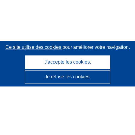
Ce site utilise des cookies
pour améliorer votre navigation.
J'accepte les cookies.
Je refuse les cookies.
CORDIS - Résultats de la recherche de l’UE
Ce site web est géré par l'
Office des publications de
l’Union européenne
Accessibilité