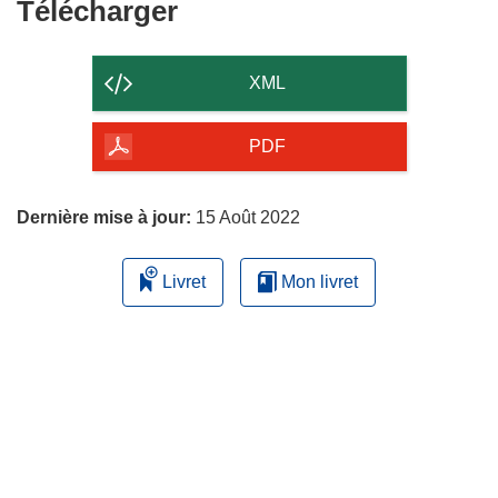
Télécharger
Télécharger
le
contenu
XML
de
la
PDF
page
Dernière mise à jour:
15 Août 2022
Livret
Mon livret