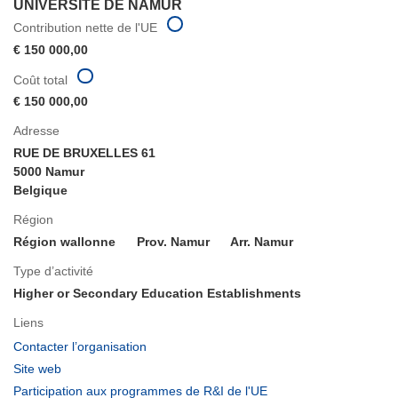
UNIVERSITE DE NAMUR
Contribution nette de l'UE
€ 150 000,00
Coût total
€ 150 000,00
Adresse
RUE DE BRUXELLES 61
5000 Namur
Belgique
Région
Région wallonne
Prov. Namur
Arr. Namur
Type d’activité
Higher or Secondary Education Establishments
Liens
(s’ouvre
Contacter l’organisation
dans
(s’ouvre
Site web
une
dans
(s’ouvre
Participation aux programmes de R&I de l'UE