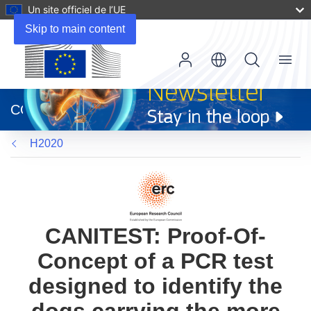
Un site officiel de l’UE
Skip to main content
Menu
(s’ouvre
dans
CORDIS
une
nouvelle
H2020
fenêtre)
CANITEST: Proof-Of-
Concept of a PCR test
designed to identify the