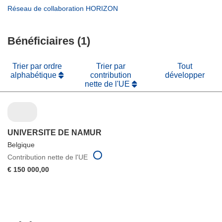
nouvelle
une
dans
(s’ouvre
Réseau de collaboration HORIZON
fenêtre)
nouvelle
une
dans
fenêtre)
nouvelle
une
fenêtre)
Bénéficiaires (1)
nouvelle
fenêtre)
Trier par ordre
Trier par
Tout
alphabétique
contribution
développer
nette de l'UE
UNIVERSITE DE NAMUR
Belgique
Contribution nette de l'UE
€ 150 000,00