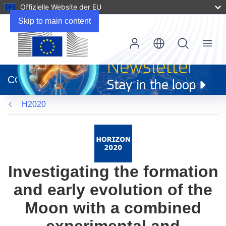
Offizielle Website der EU
Skip to main content
Menu
(öffnet
in
CORDIS
neuem
Fenster)
H2020
Investigating the formation
and early evolution of the
Moon with a combined