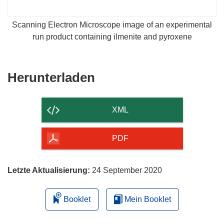
Scanning Electron Microscope image of an experimental
run product containing ilmenite and pyroxene
Den
Herunterladen
Inhalt
der
XML
Seite
herunterladen
PDF
Letzte Aktualisierung:
24 September 2020
Booklet
Mein Booklet