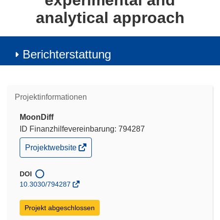
experimental and
analytical approach
Berichterstattung
Projektinformationen
MoonDiff
ID Finanzhilfevereinbarung: 794287
(öffnet
Projektwebsite
in
neuem
Fenster)
DOI
10.3030/794287
Projekt abgeschlossen