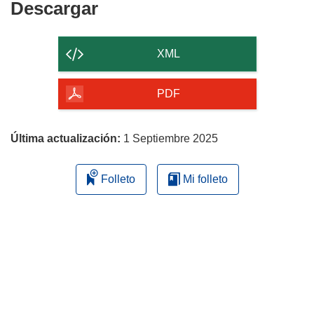
Descargar
Descargar
ventana)
el
contenido
XML
de
la
PDF
página
Última actualización:
1 Septiembre 2025
Folleto
Mi folleto