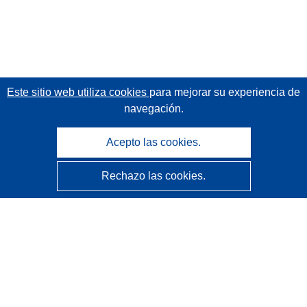
Este sitio web utiliza cookies
para mejorar su experiencia de
navegación.
Acepto las cookies.
Rechazo las cookies.
CORDIS - Resultados de investigaciones de la UE
La
Oficina de Publicaciones de la Unión Europea
gestiona este sitio web.
Accesibilidad