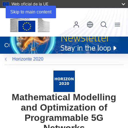
Web oficial de la UE
Skip to main content
Menu
(se
abrirá
CORDIS
en
una
Horizonte 2020
nueva
ventana)
Mathematical Modelling
and Optimization of
Programmable 5G