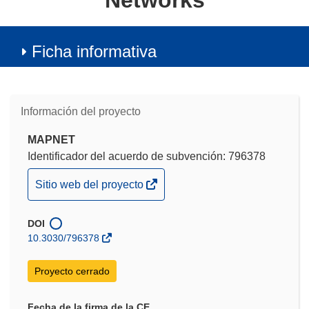
Networks
Ficha informativa
Información del proyecto
MAPNET
Identificador del acuerdo de subvención: 796378
(se
Sitio web del proyecto
abrirá
en
DOI
una
10.3030/796378
nueva
ventana)
Proyecto cerrado
Fecha de la firma de la CE