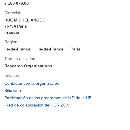
€ 185 076,00
Dirección
RUE MICHEL ANGE 3
75794 Paris
Francia
Región
Ile-de-France
Ile-de-France
Paris
Tipo de actividad
Research Organisations
Enlaces
(se
Contactar con la organización
abrirá
(se
Sitio web
en
abrirá
(se
Participación en los programas de I+D de la UE
una
en
abrirá
(se
Red de colaboración de HORIZON
nueva
una
en
abrirá
ventana)
nueva
una
en
ventana)
nueva
una
ventana)
nueva