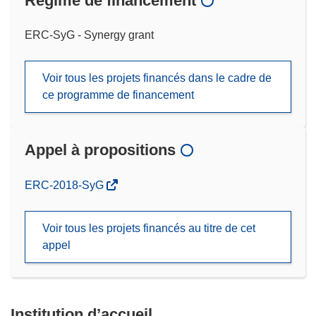
Régime de financement
ERC-SyG - Synergy grant
Voir tous les projets financés dans le cadre de
ce programme de financement
Appel à propositions
(s’ouvre
ERC-2018-SyG
dans
une
Voir tous les projets financés au titre de cet
nouvelle
appel
fenêtre)
Institution d’accueil