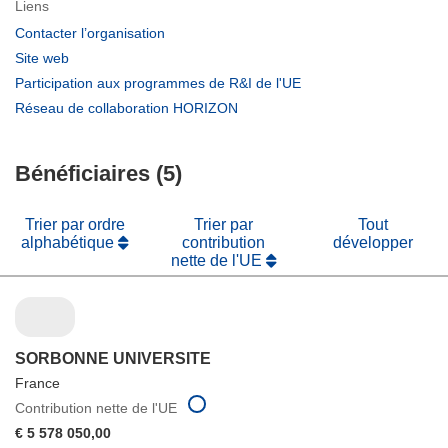
Liens
(s’ouvre
Contacter l’organisation
dans
(s’ouvre
Site web
une
dans
(s’ouvre
Participation aux programmes de R&I de l'UE
nouvelle
une
dans
(s’ouvre
Réseau de collaboration HORIZON
fenêtre)
nouvelle
une
dans
fenêtre)
nouvelle
une
fenêtre)
Bénéficiaires (5)
nouvelle
fenêtre)
Trier par ordre
Trier par
Tout
alphabétique
contribution
développer
nette de l'UE
SORBONNE UNIVERSITE
France
Contribution nette de l'UE
€ 5 578 050,00