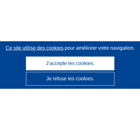
Ce site utilise des cookies
pour améliorer votre navigation.
J'accepte les cookies.
Je refuse les cookies.
CORDIS - Résultats de la recherche de l’UE
Ce site web est géré par l'
Office des publications de
l’Union européenne
Accessibilité