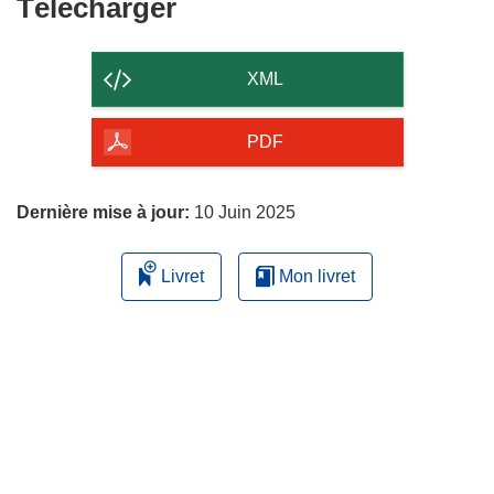
Télécharger
Télécharger
le
contenu
XML
de
la
PDF
page
Dernière mise à jour:
10 Juin 2025
Livret
Mon livret