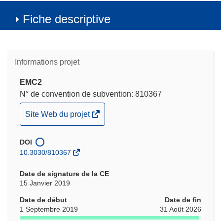
Fiche descriptive
Informations projet
EMC2
N° de convention de subvention: 810367
(s’ouvre
Site Web du projet
dans
une
DOI
nouvelle
10.3030/810367
fenêtre)
Date de signature de la CE
15 Janvier 2019
Date de début
Date de fin
1 Septembre 2019
31 Août 2026