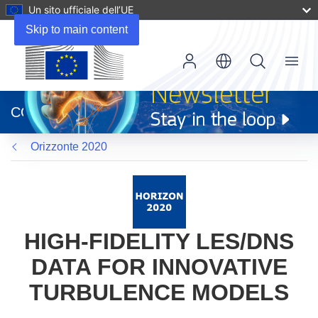
Un sito ufficiale dell’UE
Skip to main content
Menu
(si
apre
CORDIS
in
una
Orizzonte 2020
nuova
finestra)
HIGH-FIDELITY LES/DNS
DATA FOR INNOVATIVE
TURBULENCE MODELS