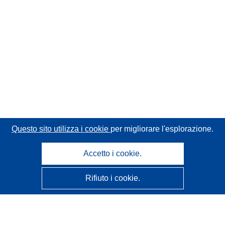
Questo sito utilizza i cookie
per migliorare l'esplorazione.
Accetto i cookie.
Rifiuto i cookie.
CORDIS - Risultati della ricerca dell’UE
Questo sito web è gestito dall'
Ufficio delle pubblicazioni