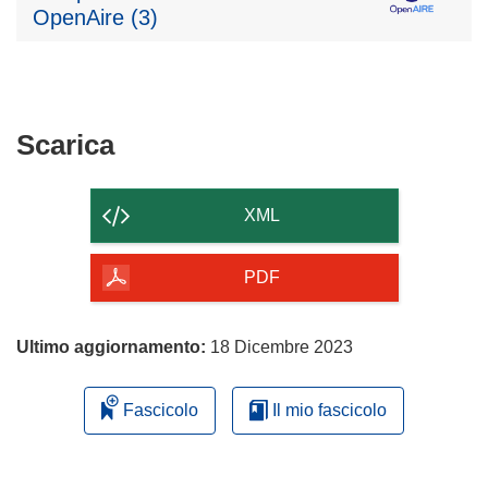
OpenAire (3)
Scarica
Scarica
il
contenuto
XML
della
pagina
PDF
Ultimo aggiornamento:
18 Dicembre 2023
Fascicolo
Il mio fascicolo