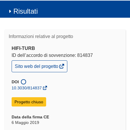
Risultati
Informazioni relative al progetto
HIFI-TURB
ID dell’accordo di sovvenzione: 814837
(si
Sito web del progetto
apre
in
una
DOI
nuova
10.3030/814837
finestra)
Progetto chiuso
Data della firma CE
6 Maggio 2019