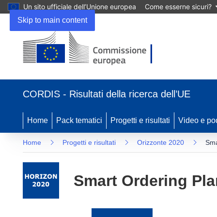
Un sito ufficiale dell’Unione europea
Come esserne sicuri?
Skip to main content
(si
apre
CORDIS - Risultati della ricerca dell’UE
in
una
nuova
Home
Pack tematici
Progetti e risultati
Video e po
finestra)
Home
Progetti e risultati
Orizzonte 2020
Sma
Smart Ordering Pla