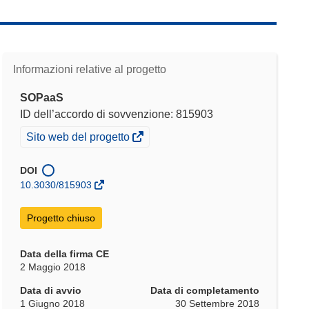
Informazioni relative al progetto
SOPaaS
ID dell’accordo di sovvenzione: 815903
(si
Sito web del progetto
apre
in
DOI
una
10.3030/815903
nuova
finestra)
Progetto chiuso
Data della firma CE
2 Maggio 2018
Data di avvio
Data di completamento
1 Giugno 2018
30 Settembre 2018