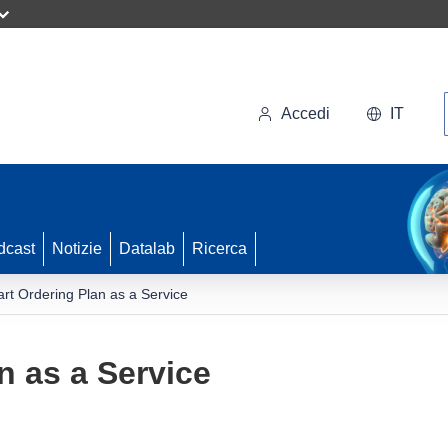
Accedi
IT
dcast
Notizie
Datalab
Ricerca
rt Ordering Plan as a Service
n as a Service