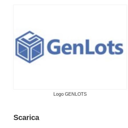
Logo GENLOTS
Scarica
Scarica
il