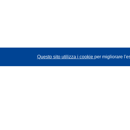
Questo sito utilizza i cookie
per migliorare l'e
CORDIS - Risultati della ricerca dell’UE
Questo sito web è gestito dall'
Ufficio delle
pubblicazioni dell'Unione europea
Accessibilità