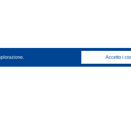
splorazione.
Accetto i co
Contattaci
Contatta il nostro Help Desk
FAQ: domande frequenti
(e relative risposte)
Seguici