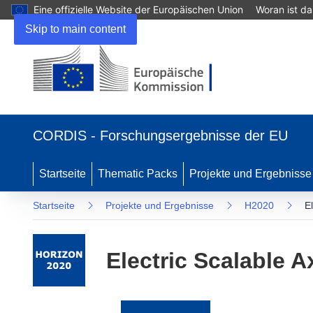
Eine offizielle Website der Europäischen Union
Woran ist d
Skip to main content
(öffnet
in
CORDIS - Forschungsergebnisse der EU
neuem
Fenster)
Startseite
Thematic Packs
Projekte und Ergebnisse
Startseite
Projekte und Ergebnisse
H2020
E
Electric Scalable A