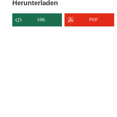
Den
Herunterladen
Inhalt
der
XML
PDF
Seite
herunterladen