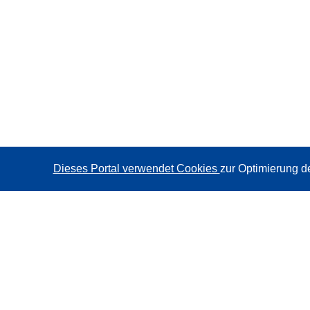
Dieses Portal verwendet Cookies
zur Optimierung d
CORDIS - Forschungsergebnisse der EU
Diese Website wird vom
Amt für Veröffentlichungen der
Europäischen Union
verwaltet.