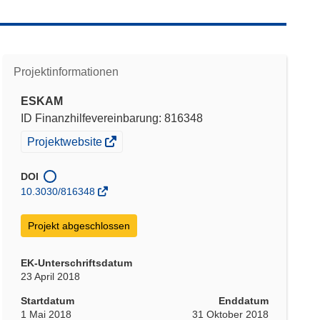
Projektinformationen
ESKAM
ID Finanzhilfevereinbarung: 816348
(öffnet
Projektwebsite
in
neuem
DOI
Fenster)
10.3030/816348
Projekt abgeschlossen
EK-Unterschriftsdatum
23 April 2018
Startdatum
Enddatum
1 Mai 2018
31 Oktober 2018