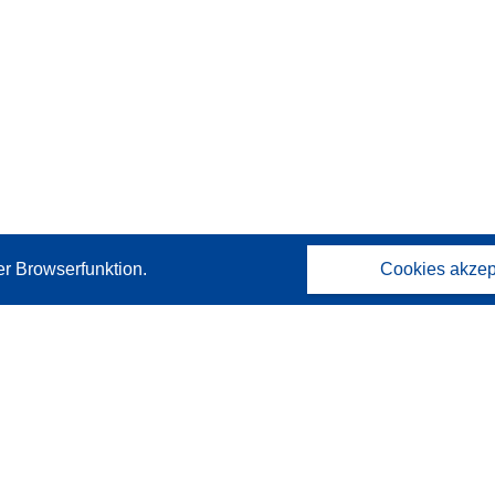
er Browserfunktion.
Cookies akzep
Kontakt
Wenden Sie sich an das Help Desk
Häufig gestellte Fragen
(mit Antworten)