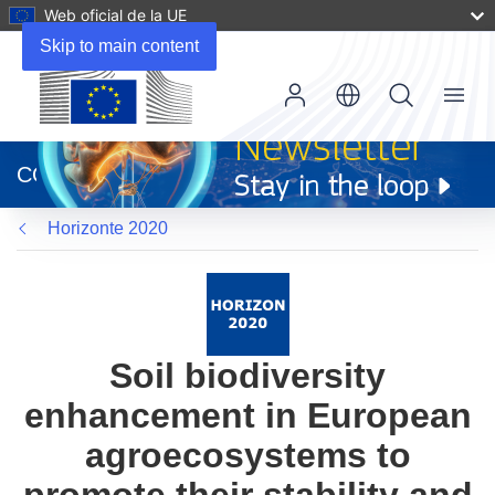
Web oficial de la UE
Skip to main content
Menu
(se
abrirá
CORDIS
en
una
Horizonte 2020
nueva
ventana)
Soil biodiversity
enhancement in European
agroecosystems to