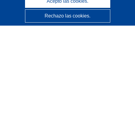
Acepto las cookies.
Rechazo las cookies.
CORDIS - Resultados de investigaciones de la UE
La
Oficina de Publicaciones de la Unión Europea
gestiona este sitio web.
Accesibilidad
Clasificación semiautomática de proyectos - Declaración
de explicabilidad
Póngase en contacto
Contacto con Help Desk
Preguntas más frecuentes
(y sus respuestas)