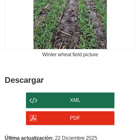
Winter wheat field picture
Descargar
Descargar
el
contenido
XML
de
la
PDF
página
Última actualización:
22 Diciembre 2025