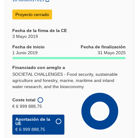
ventana)
Proyecto cerrado
Fecha de la firma de la CE
3 Mayo 2019
Fecha de inicio
Fecha de finalización
1 Junio 2019
31 Mayo 2025
Financiado con arreglo a
SOCIETAL CHALLENGES - Food security, sustainable
agriculture and forestry, marine, maritime and inland
water research, and the bioeconomy
Coste total
€ 6 999 888,75
Aportación de la
UE
€ 6 999 888,75