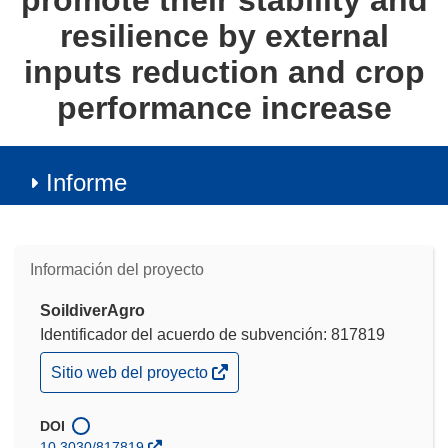
promote their stability and
resilience by external
inputs reduction and crop
performance increase
Informe
Información del proyecto
SoildiverAgro
Identificador del acuerdo de subvención: 817819
(se
Sitio web del proyecto
abrirá
en
una
DOI
nueva
10.3030/817819