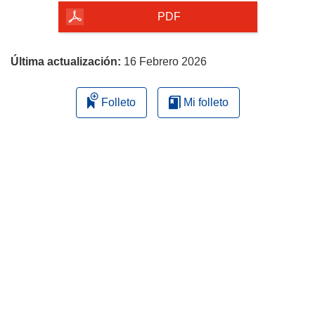
la
PDF
página
Última actualización:
16 Febrero 2026
Folleto
Mi folleto