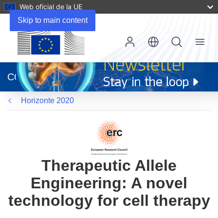
Web oficial de la UE
Skip to main content
Menu
(se
abrirá
CORDIS
en
una
Horizonte 2020
nueva
ventana)
Therapeutic Allele
Engineering: A novel
technology for cell therapy