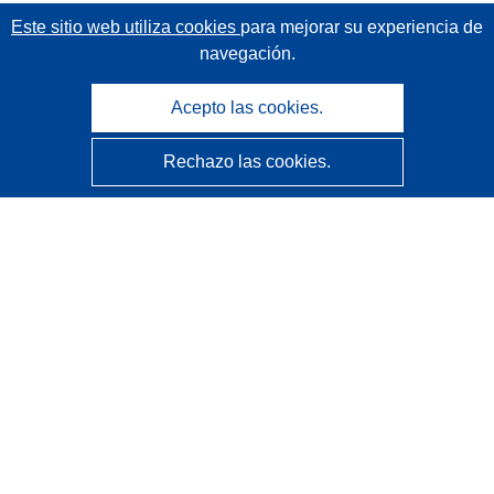
Este sitio web utiliza cookies
para mejorar su experiencia de
navegación.
Acepto las cookies.
Rechazo las cookies.
CORDIS - Resultados de investigaciones de la UE
La
Oficina de Publicaciones de la Unión Europea
gestiona este sitio web.
Accesibilidad
Clasificación semiautomática de proyectos - Declaración
de explicabilidad
Póngase en contacto