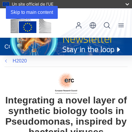
Un site officiel de l’UE
Skip to main content
Menu
(s’ouvre
dans
CORDIS
une
nouvelle
H2020
fenêtre)
Integrating a novel layer of
synthetic biology tools in
Pseudomonas, inspired by