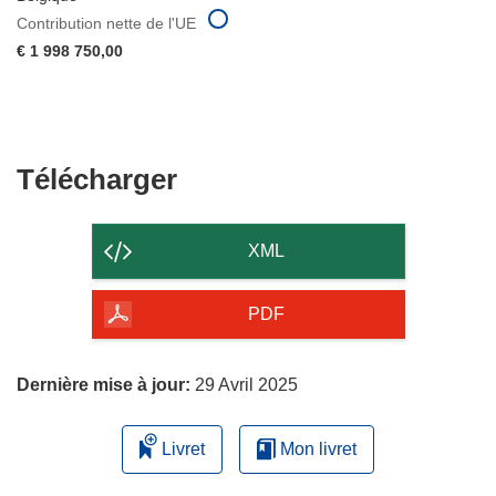
Contribution nette de l'UE
€ 1 998 750,00
Télécharger
Télécharger
le
contenu
XML
de
la
PDF
page
Dernière mise à jour:
29 Avril 2025
Livret
Mon livret