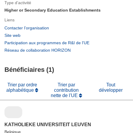
Type d’activité
Higher or Secondary Education Establishments
Liens
(s’ouvre
Contacter l’organisation
dans
(s’ouvre
Site web
une
dans
(s’ouvre
Participation aux programmes de R&I de l'UE
nouvelle
une
dans
(s’ouvre
Réseau de collaboration HORIZON
fenêtre)
nouvelle
une
dans
fenêtre)
nouvelle
une
fenêtre)
Bénéficiaires (1)
nouvelle
fenêtre)
Trier par ordre
Trier par
Tout
alphabétique
contribution
développer
nette de l'UE
KATHOLIEKE UNIVERSITEIT LEUVEN
Belgique