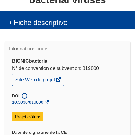
bacterial viruses
Fiche descriptive
Informations projet
BIONICbacteria
N° de convention de subvention: 819800
(s’ouvre
Site Web du projet
dans
une
nouvelle
DOI
fenêtre)
10.3030/819800
Projet clôturé
Date de signature de la CE