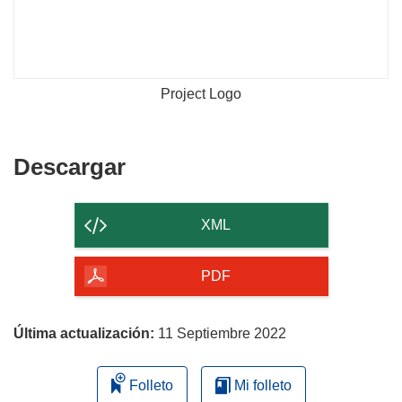
Project Logo
Descargar
Descargar
el
contenido
XML
de
la
PDF
página
Última actualización:
11 Septiembre 2022
Folleto
Mi folleto