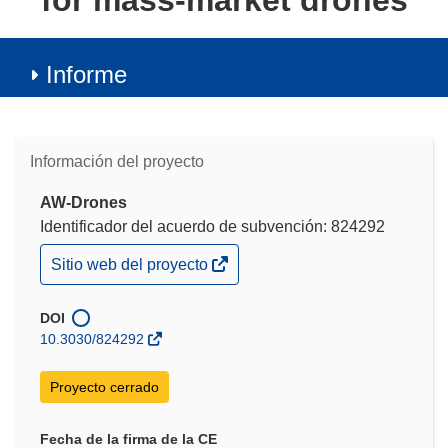
for mass-market drones
Informe
Información del proyecto
AW-Drones
Identificador del acuerdo de subvención: 824292
(se
Sitio web del proyecto
abrirá
en
una
DOI
nueva
10.3030/824292
ventana)
Proyecto cerrado
Fecha de la firma de la CE