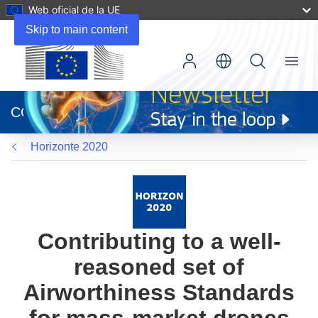
Web oficial de la UE
Skip to main content
Menu
(se
abrirá
CORDIS
en
una
Horizonte 2020
nueva
ventana)
Contributing to a well-
reasoned set of
Airworthiness Standards