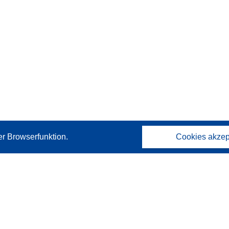
er Browserfunktion.
Cookies akzep
Kontakt
Wenden Sie sich an das Help Desk