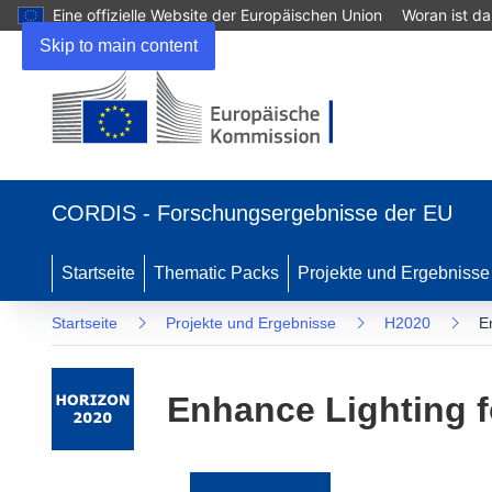
Eine offizielle Website der Europäischen Union
Woran ist d
Skip to main content
(öffnet
in
CORDIS - Forschungsergebnisse der EU
neuem
Fenster)
Startseite
Thematic Packs
Projekte und Ergebnisse
Startseite
Projekte und Ergebnisse
H2020
E
Enhance Lighting fo