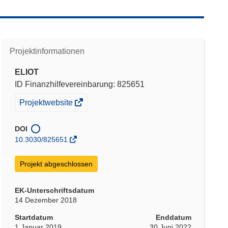
Projektinformationen
ELIOT
ID Finanzhilfevereinbarung: 825651
(öffnet
Projektwebsite
in
neuem
DOI
Fenster)
10.3030/825651
Projekt abgeschlossen
EK-Unterschriftsdatum
14 Dezember 2018
Startdatum
Enddatum
1 Januar 2019
30 Juni 2022