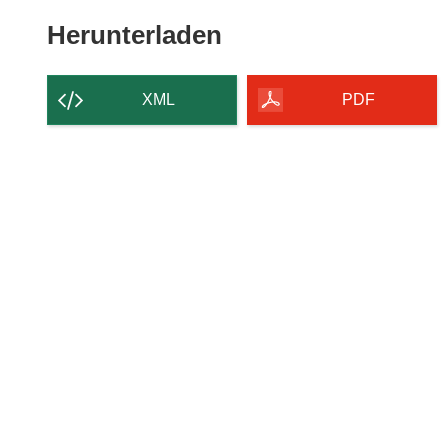
Den
Herunterladen
Inhalt
der
XML
PDF
Seite
herunterladen