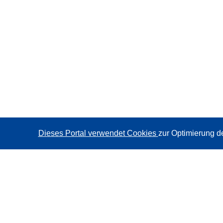
Dieses Portal verwendet Cookies
zur Optimierung d
CORDIS - Forschungsergebnisse der EU
Diese Website wird vom
Amt für Veröffentlichungen der