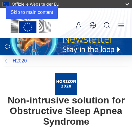
Offizielle Website der EU
Skip to main content
Menu
(öffnet
in
CORDIS
neuem
Fenster)
H2020
Non-intrusive solution for
Obstructive Sleep Apnea
Syndrome