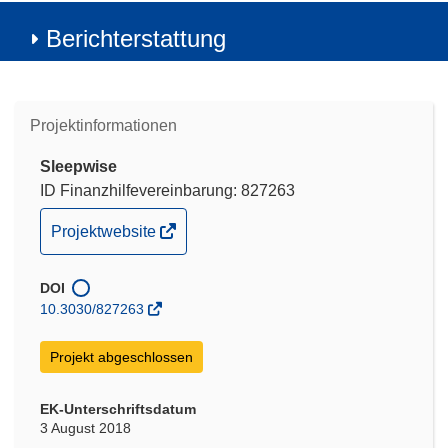
Berichterstattung
Projektinformationen
Sleepwise
ID Finanzhilfevereinbarung: 827263
(öffnet
Projektwebsite
in
neuem
DOI
Fenster)
10.3030/827263
Projekt abgeschlossen
EK-Unterschriftsdatum
3 August 2018