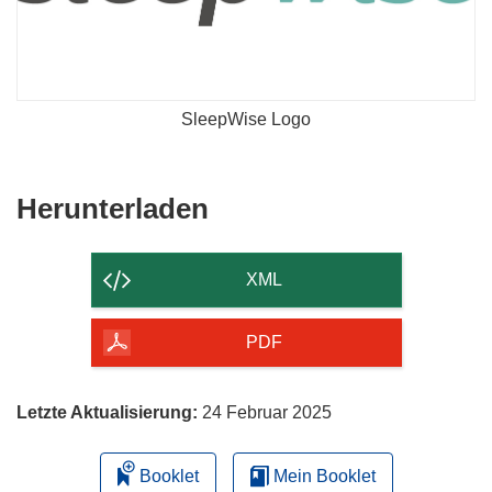
SleepWise Logo
Den
Herunterladen
Inhalt
der
XML
Seite
herunterladen
PDF
Letzte Aktualisierung:
24 Februar 2025
Booklet
Mein Booklet