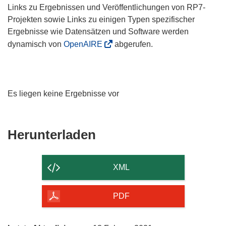
Links zu Ergebnissen und Veröffentlichungen von RP7-
Projekten sowie Links zu einigen Typen spezifischer
Ergebnisse wie Datensätzen und Software werden
dynamisch von
OpenAIRE
abgerufen.
Es liegen keine Ergebnisse vor
Den
Herunterladen
Inhalt
der
XML
Seite
herunterladen
PDF