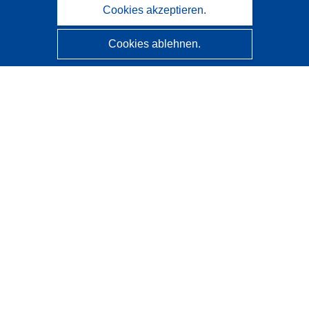
Cookies akzeptieren.
Cookies ablehnen.
CORDIS - Forschungsergebnisse der EU
Diese Website wird vom
Amt für Veröffentlichungen der
Europäischen Union
verwaltet.
Barrierefreiheit
Halbautomatische Projektklassifizierung - Hinweis zur
Erklärbarkeit
Kontakt
Wenden Sie sich an das Help Desk
Häufig gestellte Fragen
(mit Antworten)