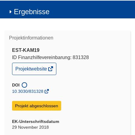
Ergebnisse
Projektinformationen
EST-KAM19
ID Finanzhilfevereinbarung: 831328
(öffnet
Projektwebsite
in
neuem
Fenster)
DOI
10.3030/831328
Projekt abgeschlossen
EK-Unterschriftsdatum
29 November 2018