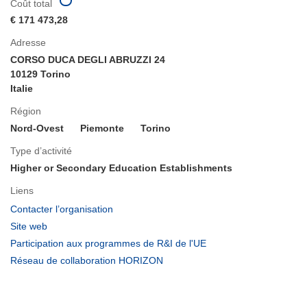
Coût total
€ 171 473,28
Adresse
CORSO DUCA DEGLI ABRUZZI 24
10129 Torino
Italie
Région
Nord-Ovest
Piemonte
Torino
Type d’activité
Higher or Secondary Education Establishments
Liens
(s’ouvre
Contacter l’organisation
dans
(s’ouvre
Site web
une
dans
(s’ouvre
Participation aux programmes de R&I de l'UE
nouvelle
une
dans
(s’ouvre
Réseau de collaboration HORIZON
fenêtre)
nouvelle
une
dans
fenêtre)
nouvelle
une
fenêtre)
nouvelle