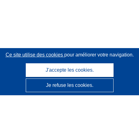
Ce site utilise des cookies
pour améliorer votre navigation.
J'accepte les cookies.
Je refuse les cookies.
CORDIS - Résultats de la recherche de l’UE
Ce site web est géré par l'
Office des publications de
l’Union européenne
Accessibilité