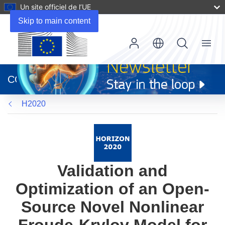
Un site officiel de l’UE
Skip to main content
Menu
(s’ouvre
dans
CORDIS
une
nouvelle
H2020
fenêtre)
Validation and
Optimization of an Open-
Source Novel Nonlinear