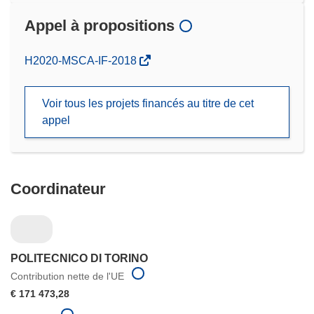
Appel à propositions
(s’ouvre
H2020-MSCA-IF-2018
dans
une
Voir tous les projets financés au titre de cet
nouvelle
appel
fenêtre)
Coordinateur
POLITECNICO DI TORINO
Contribution nette de l'UE
€ 171 473,28