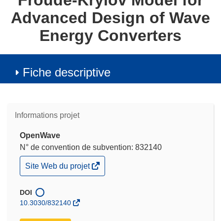
Froude-Krylov Model for
Advanced Design of Wave
Energy Converters
Fiche descriptive
Informations projet
OpenWave
N° de convention de subvention: 832140
(s’ouvre
Site Web du projet
dans
une
nouvelle
DOI
fenêtre)
10.3030/832140