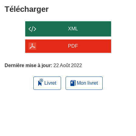
fenêtre)
Télécharger
Télécharger
le
contenu
XML
de
la
PDF
page
Dernière mise à jour:
22 Août 2022
Livret
Mon livret