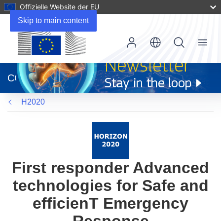
Offizielle Website der EU
Skip to main content
Menu
(öffnet
in
CORDIS
neuem
Fenster)
H2020
First responder Advanced
technologies for Safe and
efficienT Emergency