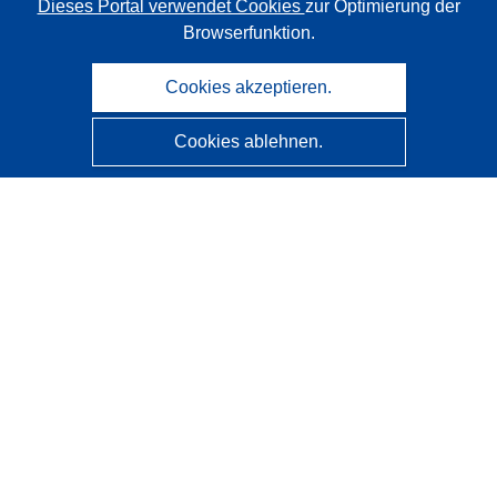
Dieses Portal verwendet Cookies
zur Optimierung der
Browserfunktion.
Cookies akzeptieren.
Cookies ablehnen.
CORDIS - Forschungsergebnisse der EU
Diese Website wird vom
Amt für Veröffentlichungen der
Europäischen Union
verwaltet.
Barrierefreiheit
Halbautomatische Projektklassifizierung - Hinweis zur
Erklärbarkeit
Kontakt