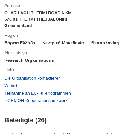
Adresse
CHARILAOU THERMI ROAD 6 KM
570 01 THERMI THESSALONIKI
Griechenland
Region
Βόρεια Ελλάδα
Κεντρική Μακεδονία
Θεσσαλονίκη
Aktivitätstyp
Research Organisations
Links
(öffnet
Die Organisation kontaktieren
in
(öffnet
Website
neuem
in
(öffnet
Teilnahme an EU-FuI-Programmen
Fenster)
neuem
in
(öffnet
HORIZON-Kooperationsnetzwerk
Fenster)
neuem
in
Fenster)
neuem
Beteiligte (26)
Fenster)