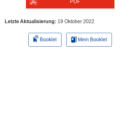
herunterladen
PDF
Letzte Aktualisierung:
19 Oktober 2022
Booklet
Mein Booklet