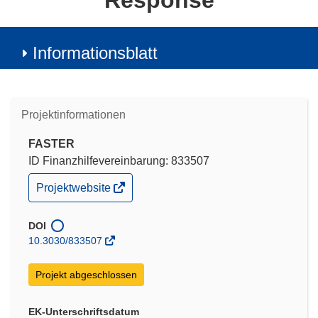
Response
Informationsblatt
Projektinformationen
FASTER
ID Finanzhilfevereinbarung: 833507
(öffnet
Projektwebsite
in
neuem
Fenster)
DOI
10.3030/833507
Projekt abgeschlossen
EK-Unterschriftsdatum