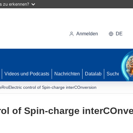
as zu erkennen?
Anmelden
DE
Videos und Podcasts
Nachrichten
Datalab
Suche
eRroElectric control of Spin-charge interCOnversion
rol of Spin-charge interCOnv