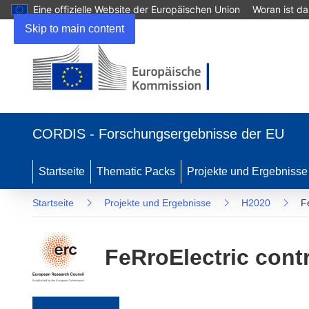
Eine offizielle Website der Europäischen Union
Woran ist d
Skip to main content
(öffnet in neuem Fenster)
CORDIS - Forschungsergebnisse der EU
Startseite
Thematic Packs
Projekte und Ergebnisse
Startseite
Projekte und Ergebnisse
H2020
F
FeRroElectric cont