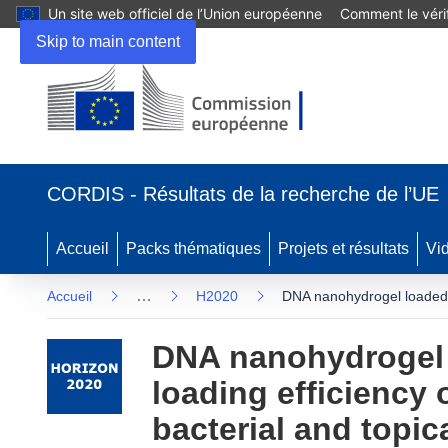
Un site web officiel de l’Union européenne
Comment le vérif
Skip to main content
(s’ouvre dans une nouvelle fenêtre)
CORDIS - Résultats de la recherche de l’UE
Accueil
Packs thématiques
Projets et résultats
Vi
…
Accueil
H2020
DNA nanohydrogel loaded Li
DNA nanohydrogel 
loading efficiency 
bacterial and topica