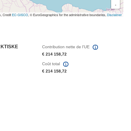
-
s, Credit
EC-GISCO
, © EuroGeographics for the administrative boundaries,
Disclaimer
RKTISKE
Contribution nette de l'UE
€ 214 158,72
Coût total
€ 214 158,72
fenêtre)