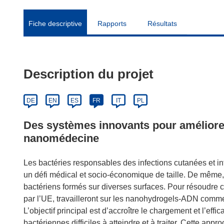
Fiche descriptive
Rapports
Résultats
Description du projet
DE
EN
ES
FR
IT
PL
Des systèmes innovants pour amélior
nanomédecine
Les bactéries responsables des infections cutanées et intra
un défi médical et socio‑économique de taille. De même, 
bactériens formés sur diverses surfaces. Pour résoudre 
par l’UE, travailleront sur les nanohydrogels‑ADN comme
L’objectif principal est d’accroître le chargement et l’eff
bactériennes difficiles à atteindre et à traiter. Cette app