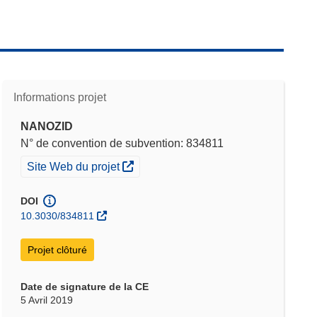
Informations projet
NANOZID
N° de convention de subvention: 834811
(s’ouvre dans une nouvelle fenêtre)
Site Web du projet
DOI
10.3030/834811
Projet clôturé
Date de signature de la CE
5 Avril 2019