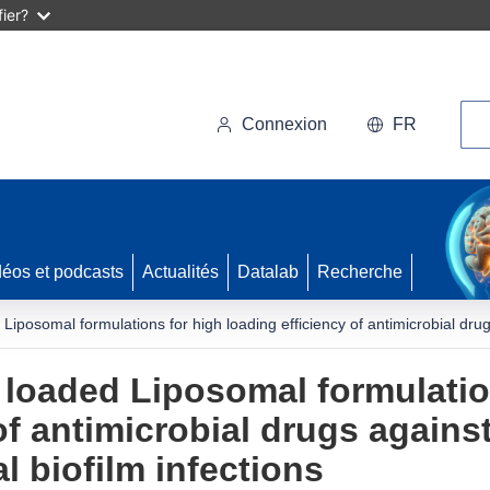
ier?
Rec
Connexion
FR
déos et podcasts
Actualités
Datalab
Recherche
posomal formulations for high loading efficiency of antimicrobial drugs a
loaded Liposomal formulatio
of antimicrobial drugs against
l biofilm infections