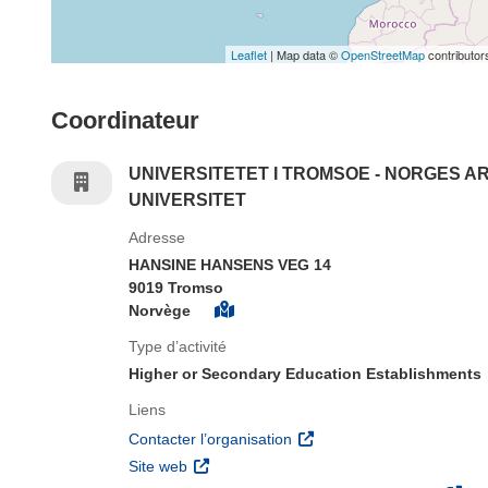
Leaflet
| Map data ©
OpenStreetMap
contributor
Coordinateur
UNIVERSITETET I TROMSOE - NORGES A
UNIVERSITET
Adresse
HANSINE HANSENS VEG 14
9019 Tromso
Norvège
Type d’activité
Higher or Secondary Education Establishments
Liens
(s’ouvre dans une nouvelle 
Contacter l’organisation
(s’ouvre dans une nouvelle fenêtre)
Site web