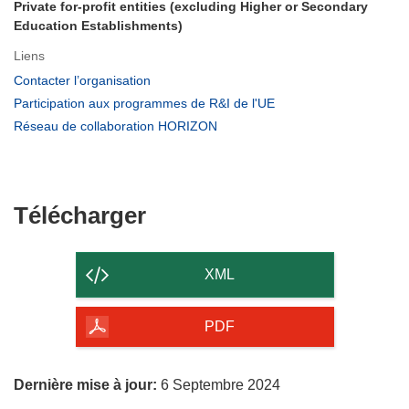
Private for-profit entities (excluding Higher or Secondary
Education Establishments)
Liens
(s’ouvre
Contacter l’organisation
dans
(s’ouvre
Participation aux programmes de R&I de l'UE
une
dans
(s’ouvre
Réseau de collaboration HORIZON
nouvelle
une
dans
fenêtre)
nouvelle
une
fenêtre)
nouvelle
fenêtre)
Télécharger
Télécharger
le
contenu
XML
de
la
PDF
page
Dernière mise à jour:
6 Septembre 2024