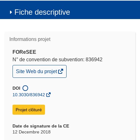
Fiche descriptive
Informations projet
FOReSEE
N° de convention de subvention: 836942
(s’ouvre
Site Web du projet
dans
une
nouvelle
DOI
fenêtre)
10.3030/836942
Projet clôturé
Date de signature de la CE
12 Decembre 2018