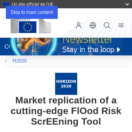
Un site officiel de l’UE
Skip to main content
Menu
(s’ouvre
dans
CORDIS
une
nouvelle
H2020
fenêtre)
Market replication of a
cutting-edge FlOod Risk
ScrEEning Tool