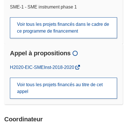
SME-1 - SME instrument phase 1
Voir tous les projets financés dans le cadre de
ce programme de financement
Appel à propositions
(s’ouvre
H2020-EIC-SMEInst-2018-2020
dans
une
Voir tous les projets financés au titre de cet
nouvelle
appel
fenêtre)
Coordinateur