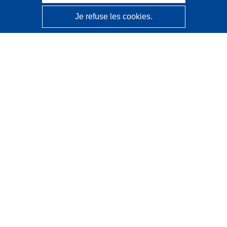
Je refuse les cookies.
CORDIS - Résultats de la recherche de l’UE
Ce site web est géré par l'
Office des publications de
l’Union européenne
Accessibilité
Classification semi-automatique des projets - Avis sur
l’explicabilité
Contactez nous
Contacter notre Help Desk
Foire aux questions
(et leurs réponses)