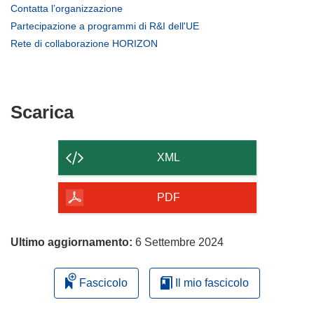
(si
Contatta l’organizzazione
apre
(si
Partecipazione a programmi di R&I dell'UE
in
apre
(si
Rete di collaborazione HORIZON
una
in
apre
nuova
una
in
finestra)
nuova
una
finestra)
nuova
Scarica
Scarica
finestra)
il
contenuto
XML
della
pagina
PDF
Ultimo aggiornamento:
6 Settembre 2024
Fascicolo
Il mio fascicolo