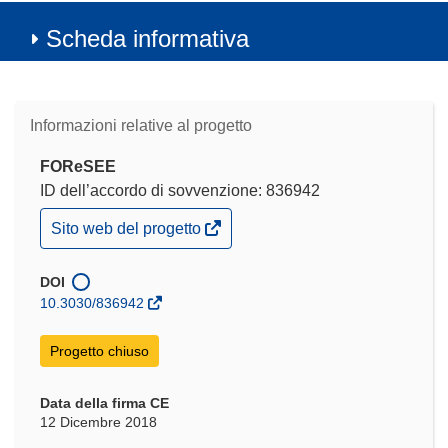
Scheda informativa
Informazioni relative al progetto
FOReSEE
ID dell’accordo di sovvenzione: 836942
(si
Sito web del progetto
apre
in
una
DOI
nuova
10.3030/836942
finestra)
Progetto chiuso
Data della firma CE
12 Dicembre 2018