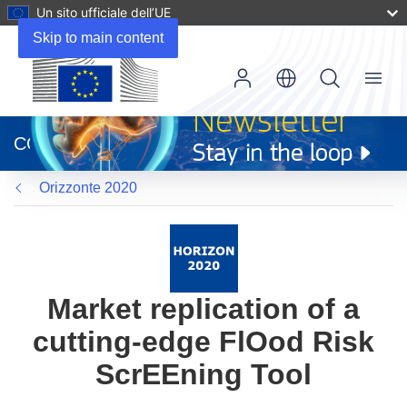
Un sito ufficiale dell’UE
Skip to main content
Menu
(si
apre
CORDIS
in
una
Orizzonte 2020
nuova
finestra)
Market replication of a
cutting-edge FlOod Risk
ScrEEning Tool