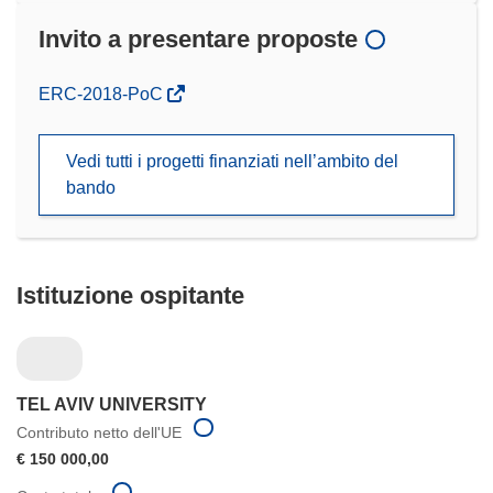
Invito a presentare proposte
(si
ERC-2018-PoC
apre
in
Vedi tutti i progetti finanziati nell’ambito del
una
bando
nuova
finestra)
Istituzione ospitante
TEL AVIV UNIVERSITY
Contributo netto dell'UE
€ 150 000,00