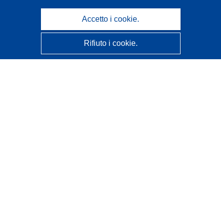
Accetto i cookie.
Rifiuto i cookie.
CORDIS - Risultati della ricerca dell’UE
Questo sito web è gestito dall'
Ufficio delle pubblicazioni
dell'Unione europea
Accessibilità
Classificazione semi-automatica dei progetti - Informativa
sulla spiegabilità
Contattaci
Contatta il nostro Help Desk