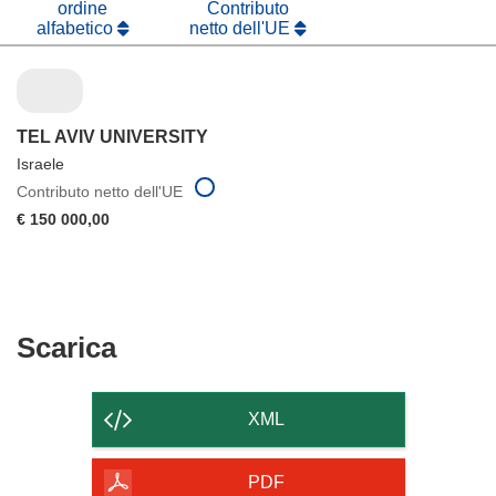
ordine
Contributo
alfabetico
netto dell'UE
TEL AVIV UNIVERSITY
Israele
Contributo netto dell'UE
€ 150 000,00
Scarica
Scarica
il
contenuto
XML
della
pagina
PDF