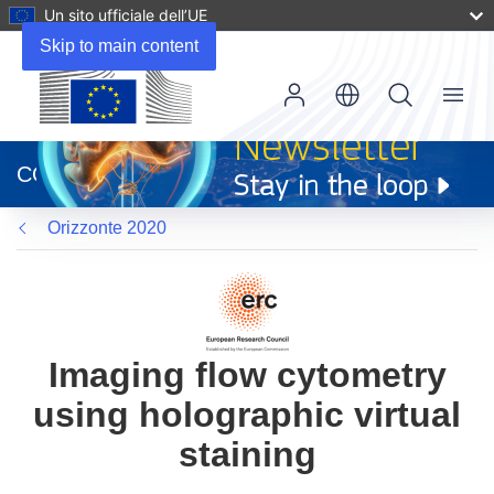
Un sito ufficiale dell’UE
Skip to main content
Menu
(si
apre
CORDIS
in
una
Orizzonte 2020
nuova
finestra)
Imaging flow cytometry
using holographic virtual
staining