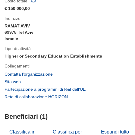
Costo totale
€ 150 000,00
Indirizzo
RAMAT AVIV
69978 Tel Aviv
Israele
Tipo di attività
Higher or Secondary Education Establishments
Collegamenti
(si
Contatta l’organizzazione
apre
(si
Sito web
in
apre
(si
Partecipazione a programmi di R&I dell'UE
una
in
apre
(si
Rete di collaborazione HORIZON
nuova
una
in
apre
finestra)
nuova
una
in
finestra)
nuova
Beneficiari (1)
una
finestra)
nuova
finestra)
Classifica in
Classifica per
Espandi tutto