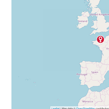
Leaflet
| Map data ©
OpenStreetMap
contributor