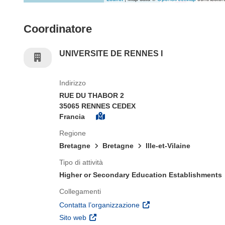
Coordinatore
UNIVERSITE DE RENNES I
Indirizzo
RUE DU THABOR 2
35065 RENNES CEDEX
Francia
Regione
Bretagne
Bretagne
Ille-et-Vilaine
Tipo di attività
Higher or Secondary Education Establishments
Collegamenti
(si apre in una nuova fines
Contatta l’organizzazione
(si apre in una nuova finestra)
Sito web