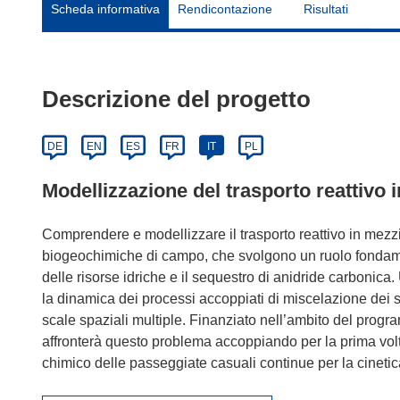
Scheda informativa
Rendicontazione
Risultati
Descrizione del progetto
DE
EN
ES
FR
IT
PL
Modellizzazione del trasporto reattivo 
Comprendere e modellizzare il trasporto reattivo in mezz
biogeochimiche di campo, che svolgono un ruolo fondamen
delle risorse idriche e il sequestro di anidride carbonica. 
la dinamica dei processi accoppiati di miscelazione dei s
scale spaziali multiple. Finanziato nell’ambito del pro
affronterà questo problema accoppiando per la prima volta
chimico delle passeggiate casuali continue per la cinetic