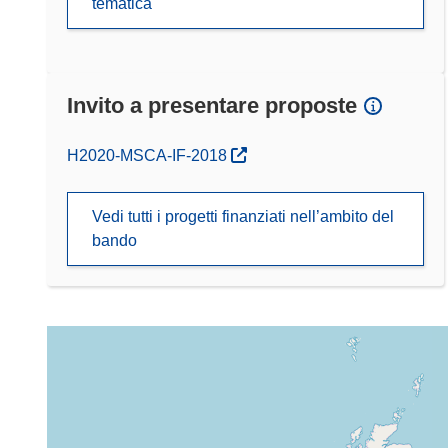
tematica
Invito a presentare proposte
(si apre in una nuova finestra)
H2020-MSCA-IF-2018
Vedi tutti i progetti finanziati nell’ambito del
bando