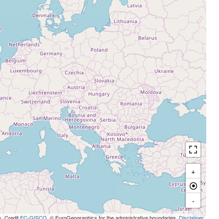
+
-
s, Credit
EC-GISCO
, © EuroGeographics for the administrative boundaries,
Disclaimer