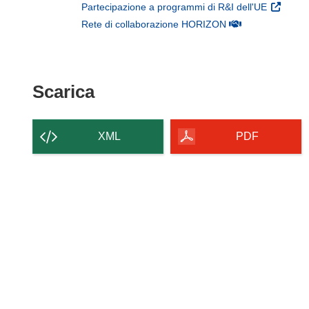
(si apre 
Partecipazione a programmi di R&I dell'UE
(si apre in una nuo
Rete di collaborazione HORIZON
Scarica il contenuto della p
Scarica
XML
PDF