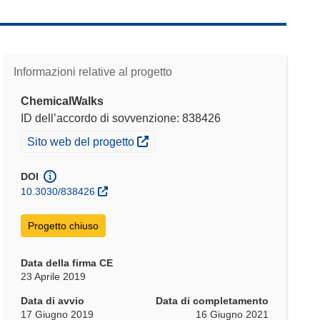
Informazioni relative al progetto
ChemicalWalks
ID dell’accordo di sovvenzione: 838426
(si apre in una nuova finestra)
Sito web del progetto
DOI
10.3030/838426
Progetto chiuso
Data della firma CE
23 Aprile 2019
Data di avvio
Data di completamento
17 Giugno 2019
16 Giugno 2021