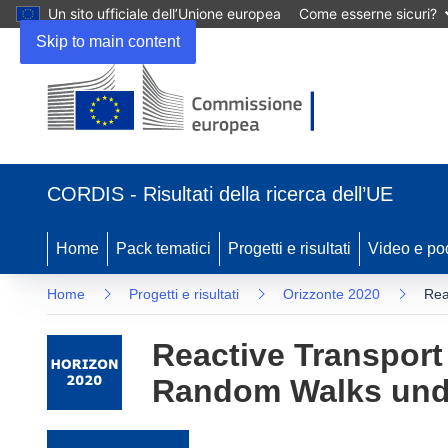
Un sito ufficiale dell’Unione europea
Come esserne sicuri?
Skip to main content
(si apre in una nuova finestra)
CORDIS - Risultati della ricerca dell’UE
Home
Pack tematici
Progetti e risultati
Video e po
Home
Progetti e risultati
Orizzonte 2020
Rea
Reactive Transport
Random Walks unde