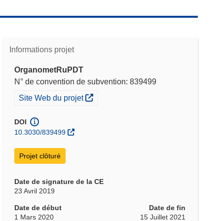
Informations projet
OrganometRuPDT
N° de convention de subvention: 839499
(s’ouvre dans une nouvelle fenêtre)
Site Web du projet
DOI
10.3030/839499
Projet clôturé
Date de signature de la CE
23 Avril 2019
Date de début
Date de fin
1 Mars 2020
15 Juillet 2021