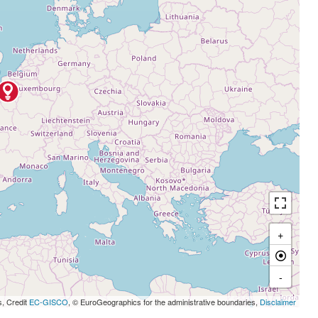
+
-
s, Credit
EC-GISCO
, © EuroGeographics for the administrative boundaries,
Disclaimer