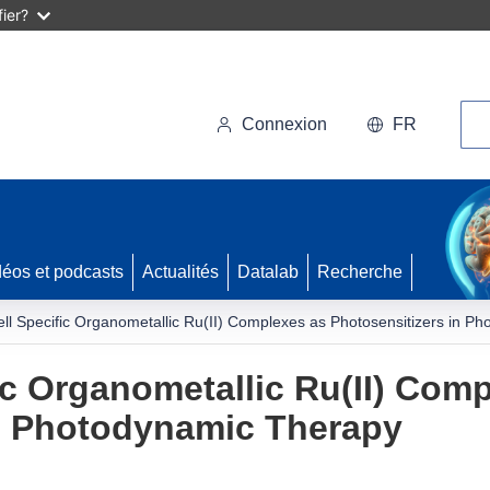
ier?
Rec
Connexion
FR
déos et podcasts
Actualités
Datalab
Recherche
ll Specific Organometallic Ru(II) Complexes as Photosensitizers in P
ic Organometallic Ru(II) Com
in Photodynamic Therapy