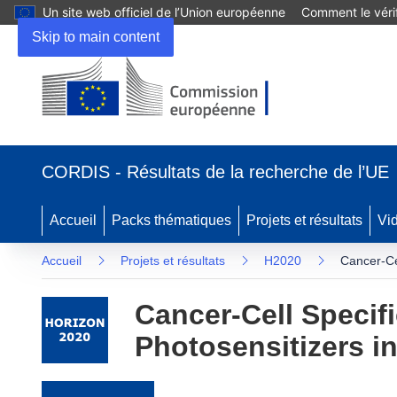
Un site web officiel de l’Union européenne
Comment le vérif
Skip to main content
(s’ouvre dans une nouvelle fenêtre)
CORDIS - Résultats de la recherche de l’UE
Accueil
Packs thématiques
Projets et résultats
Vi
Accueil
Projets et résultats
H2020
Cancer-Ce
Cancer-Cell Specif
Photosensitizers 