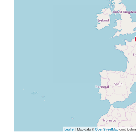
Leaflet
| Map data ©
OpenStreetMap
contributor