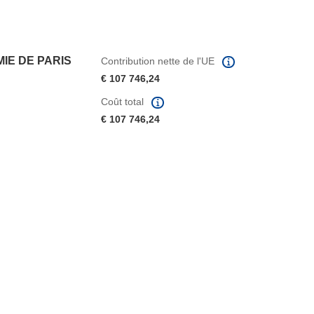
IE DE PARIS
Contribution nette de l'UE
€ 107 746,24
Coût total
€ 107 746,24
fenêtre)
re dans une nouvelle fenêtre)
e nouvelle fenêtre)