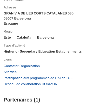
Adresse
GRAN VIA DE LES CORTS CATALANES 585
08007 Barcelona
Espagne
Région
Este
Cataluña
Barcelona
Type d’activité
Higher or Secondary Education Establishments
Liens
(s’ouvre
Contacter l’organisation
dans
(s’ouvre
Site web
une
dans
(s’ouvre
Participation aux programmes de R&I de l'UE
nouvelle
une
dans
(s’ouvre
Réseau de collaboration HORIZON
fenêtre)
nouvelle
une
dans
fenêtre)
nouvelle
une
fenêtre)
Partenaires (1)
nouvelle
fenêtre)