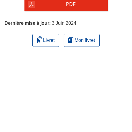
la
PDF
page
Dernière mise à jour:
3 Juin 2024
Livret
Mon livret