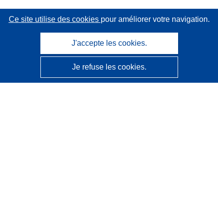
Ce site utilise des cookies
pour améliorer votre navigation.
J'accepte les cookies.
Je refuse les cookies.
CORDIS - Résultats de la recherche de l’UE
Ce site web est géré par l'
Office des publications de
l’Union européenne
Accessibilité
Classification semi-automatique des projets - Avis sur
l’explicabilité
Contactez nous