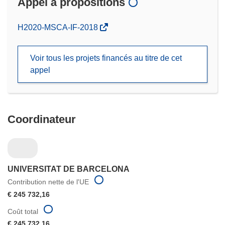
Appel à propositions
(s’ouvre
H2020-MSCA-IF-2018
dans
une
Voir tous les projets financés au titre de cet
nouvelle
appel
fenêtre)
Coordinateur
UNIVERSITAT DE BARCELONA
Contribution nette de l'UE
€ 245 732,16
Coût total
€ 245 732,16