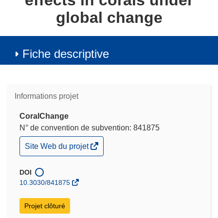
effects in corals under
global change
Fiche descriptive
Informations projet
CoralChange
N° de convention de subvention: 841875
(s’ouvre
Site Web du projet
dans
une
nouvelle
DOI
fenêtre)
10.3030/841875
Projet clôturé