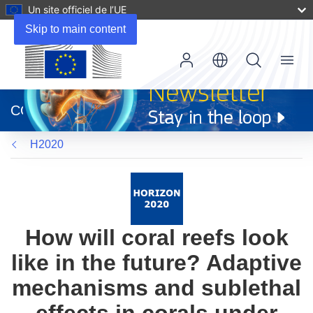
Un site officiel de l’UE
Skip to main content
Menu
(s’ouvre
dans
CORDIS
une
nouvelle
H2020
fenêtre)
How will coral reefs look
like in the future? Adaptive
mechanisms and sublethal