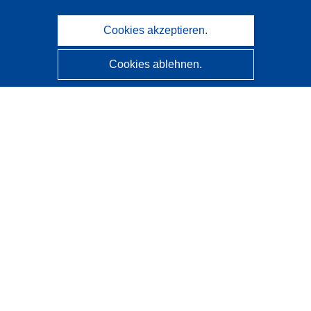
Cookies akzeptieren.
Cookies ablehnen.
CORDIS - Forschungsergebnisse der EU
Diese Website wird vom
Amt für Veröffentlichungen der
Europäischen Union
verwaltet.
Barrierefreiheit
Halbautomatische Projektklassifizierung - Hinweis zur
Erklärbarkeit
Kontakt
Wenden Sie sich an das Help Desk