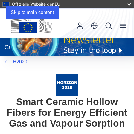
Offizielle Website der EU
Skip to main content
Menu
(öffnet
in
CORDIS
neuem
Fenster)
H2020
Smart Ceramic Hollow
Fibers for Energy Efficient
Gas and Vapour Sorption