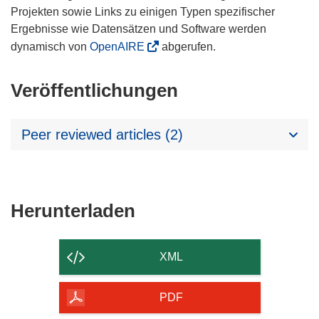
Projekten sowie Links zu einigen Typen spezifischer
Ergebnisse wie Datensätzen und Software werden
dynamisch von
OpenAIRE
abgerufen.
Veröffentlichungen
Peer reviewed articles (2)
Den
Herunterladen
Inhalt
der
XML
Seite
herunterladen
PDF