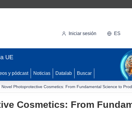
Iniciar sesión
ES
la UE
eos y pódcast
Noticias
Datalab
Buscar
Novel Photoprotective Cosmetics: From Fundamental Science to Prod
tive Cosmetics: From Fundam