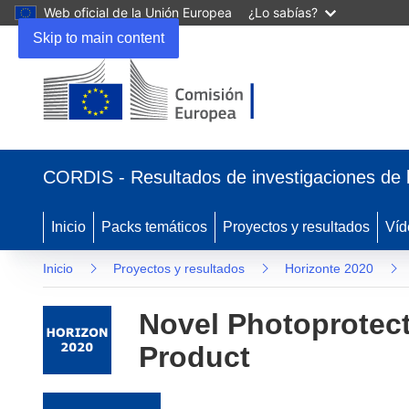
Web oficial de la Unión Europea
¿Lo sabías?
Skip to main content
(se abrirá en una nueva ventana)
CORDIS - Resultados de investigaciones de 
Inicio
Packs temáticos
Proyectos y resultados
Víd
Inicio
Proyectos y resultados
Horizonte 2020
Novel Photoprotec
Product