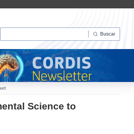
Buscar
Buscar
uct
ental Science to