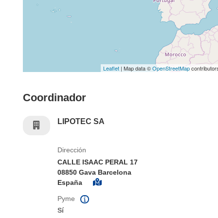
Leaflet
| Map data ©
OpenStreetMap
contributor
Coordinador
LIPOTEC SA
Dirección
CALLE ISAAC PERAL 17
08850 Gava Barcelona
España
Pyme
Sí