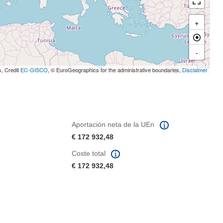
+
-
s, Credit
EC-GISCO
, © EuroGeographics for the administrative boundaries,
Disclaimer
Aportación neta de la UEn
€ 172 932,48
Coste total
€ 172 932,48