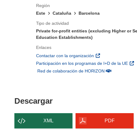
Región
Este
Cataluña
Barcelona
Tipo de actividad
Private for-profit entities (excluding Higher or 
Education Establishments)
Enlaces
(se abrirá en una nu
Contactar con la organización
(se 
Participación en los programas de I+D de la UE
(se abrirá en u
Red de colaboración de HORIZON
Descargar el contenido 
Descargar
XML
PDF