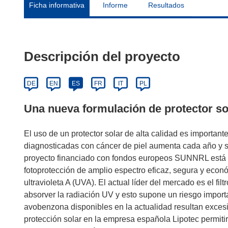
Ficha informativa
Informe
Resultados
Descripción del proyecto
DE
EN
ES
FR
IT
PL
Una nueva formulación de protector so
El uso de un protector solar de alta calidad es importan
diagnosticadas con cáncer de piel aumenta cada año y s
proyecto financiado con fondos europeos SUNNRL está de
fotoprotección de amplio espectro eficaz, segura y económ
ultravioleta A (UVA). El actual líder del mercado es el 
absorver la radiación UV y esto supone un riesgo import
avobenzona disponibles en la actualidad resultan excesi
protección solar en la empresa española Lipotec permitirá