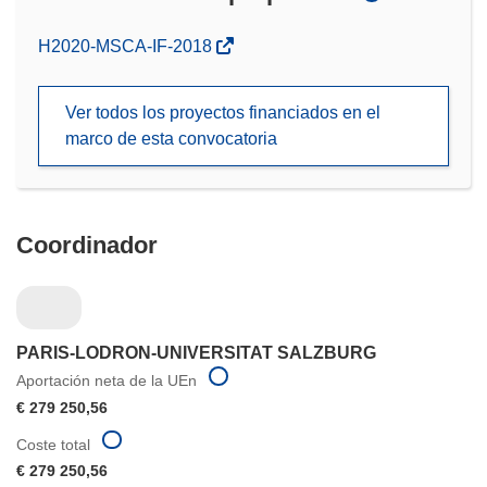
(se
H2020-MSCA-IF-2018
abrirá
en
Ver todos los proyectos financiados en el
una
marco de esta convocatoria
nueva
ventana)
Coordinador
PARIS-LODRON-UNIVERSITAT SALZBURG
Aportación neta de la UEn
€ 279 250,56
Coste total
€ 279 250,56