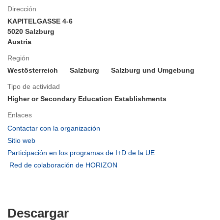
Dirección
KAPITELGASSE 4-6
5020 Salzburg
Austria
Región
Westösterreich
Salzburg
Salzburg und Umgebung
Tipo de actividad
Higher or Secondary Education Establishments
Enlaces
(se
Contactar con la organización
abrirá
(se
Sitio web
en
abrirá
(se
Participación en los programas de I+D de la UE
una
en
abrirá
(se
Red de colaboración de HORIZON
nueva
una
en
abrirá
ventana)
nueva
una
en
ventana)
nueva
una
ventana)
nueva
Descargar
Descargar
ventana)