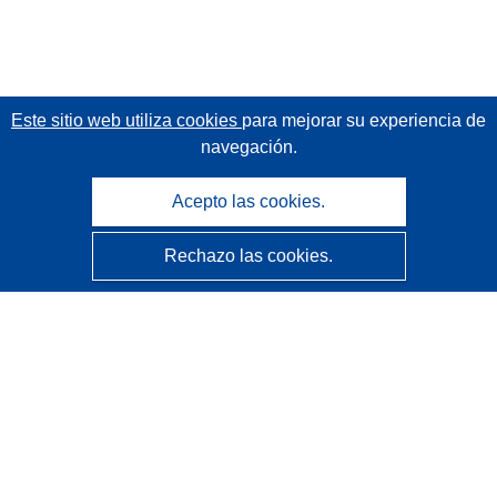
Este sitio web utiliza cookies
para mejorar su experiencia de
navegación.
Acepto las cookies.
Rechazo las cookies.
CORDIS - Resultados de investigaciones de la UE
La
Oficina de Publicaciones de la Unión Europea
gestiona este sitio web.
Accesibilidad
Clasificación semiautomática de proyectos - Declaración