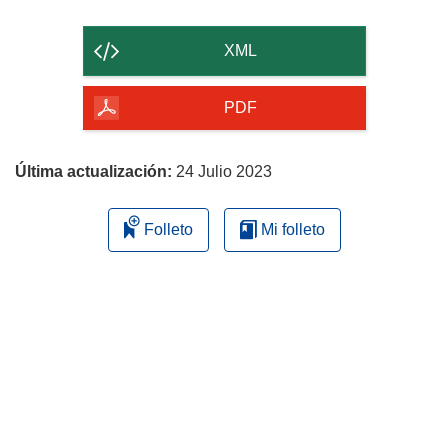
el
contenido
XML
de
la
PDF
página
Última actualización:
24 Julio 2023
Folleto
Mi folleto