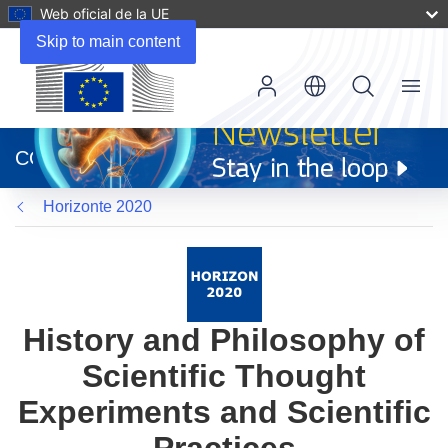
Web oficial de la UE
Skip to main content
Menu
(se
abrirá
CORDIS
en
una
Horizonte 2020
nueva
ventana)
History and Philosophy of
Scientific Thought
Experiments and Scientific