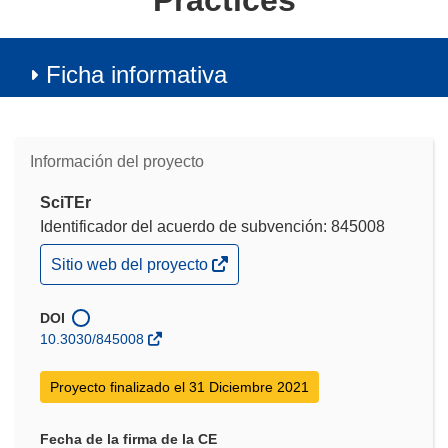
Practices
Ficha informativa
Información del proyecto
SciTEr
Identificador del acuerdo de subvención: 845008
(se
Sitio web del proyecto
abrirá
en
una
DOI
nueva
10.3030/845008
ventana)
Proyecto finalizado el 31 Diciembre 2021
Fecha de la firma de la CE