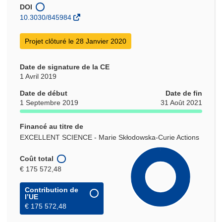
nouvelle
DOI
fenêtre)
10.3030/845984
Projet clôturé le 28 Janvier 2020
Date de signature de la CE
1 Avril 2019
Date de début
Date de fin
1 Septembre 2019
31 Août 2021
Financé au titre de
EXCELLENT SCIENCE - Marie Skłodowska-Curie Actions
Coût total
€ 175 572,48
Contribution de
l’UE
€ 175 572,48