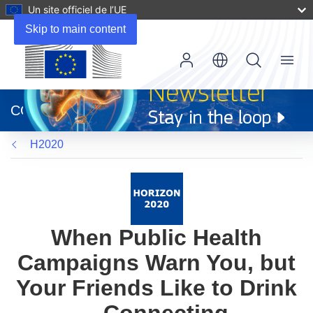
Un site officiel de l’UE
Skip to main content
Menu
(s’ouvre
dans
CORDIS
une
nouvelle
H2020
fenêtre)
When Public Health
Campaigns Warn You, but
Your Friends Like to Drink