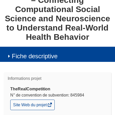
– Connecting
Computational Social
Science and Neuroscience
to Understand Real-World
Health Behavior
Fiche descriptive
Informations projet
TheRealCompetition
N° de convention de subvention: 845984
(s’ouvre
Site Web du projet
dans
une