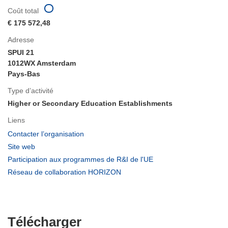
Coût total
€ 175 572,48
Adresse
SPUI 21
1012WX Amsterdam
Pays-Bas
Type d’activité
Higher or Secondary Education Establishments
Liens
(s’ouvre
Contacter l’organisation
dans
(s’ouvre
Site web
une
dans
(s’ouvre
Participation aux programmes de R&I de l'UE
nouvelle
une
dans
(s’ouvre
Réseau de collaboration HORIZON
fenêtre)
nouvelle
une
dans
fenêtre)
nouvelle
une
fenêtre)
nouvelle
fenêtre)
Télécharger
Télécharger