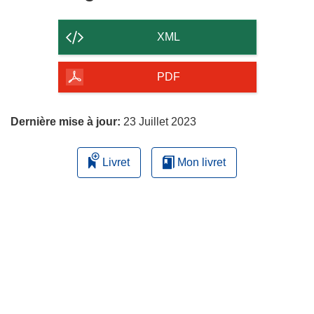
le
contenu
XML
de
la
PDF
page
Dernière mise à jour:
23 Juillet 2023
Livret
Mon livret