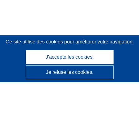
Ce site utilise des cookies
pour améliorer votre navigation.
J'accepte les cookies.
Je refuse les cookies.
CORDIS - Résultats de la recherche de l’UE
Ce site web est géré par l'
Office des publications de
l’Union européenne
Accessibilité
Classification semi-automatique des projets - Avis sur