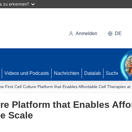
as zu erkennen?
Anmelden
DE
Videos und Podcasts
Nachrichten
Datalab
Suche
he First Cell Culture Platform that Enables Affordable Cell Therapies at
ure Platform that Enables Affo
ge Scale