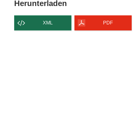
Den
Herunterladen
Inhalt
der
XML
PDF
Seite
herunterladen