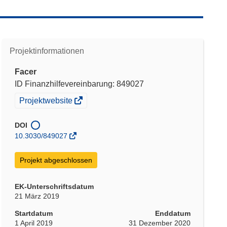
Projektinformationen
Facer
ID Finanzhilfevereinbarung: 849027
(öffnet
Projektwebsite
in
neuem
DOI
Fenster)
10.3030/849027
Projekt abgeschlossen
EK-Unterschriftsdatum
21 März 2019
Startdatum
Enddatum
1 April 2019
31 Dezember 2020