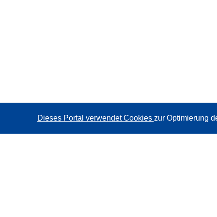
Dieses Portal verwendet Cookies
zur Optimierung d
CORDIS - Forschungsergebnisse der EU
Diese Website wird vom
Amt für Veröffentlichungen der
Europäischen Union
verwaltet.