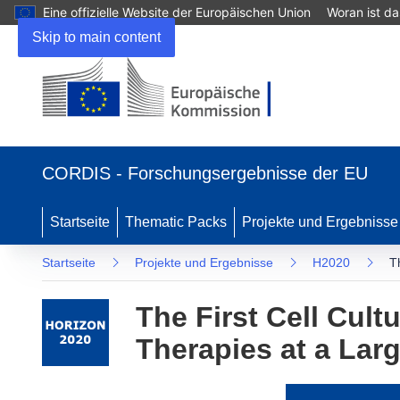
Eine offizielle Website der Europäischen Union
Woran ist d
Skip to main content
(öffnet
in
CORDIS - Forschungsergebnisse der EU
neuem
Fenster)
Startseite
Thematic Packs
Projekte und Ergebnisse
Startseite
Projekte und Ergebnisse
H2020
T
The First Cell Cult
Therapies at a Lar