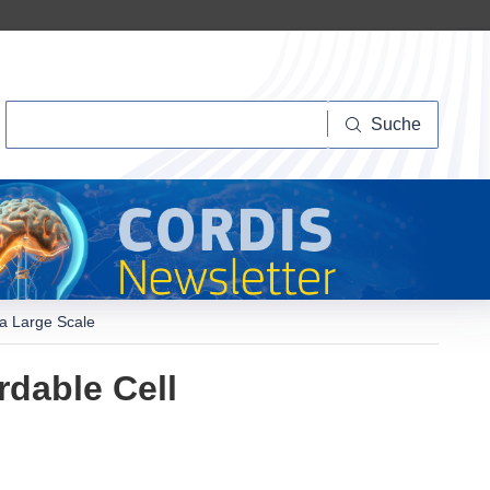
Suche
Suche
 a Large Scale
rdable Cell