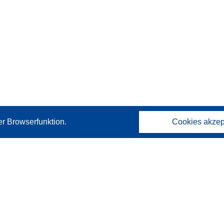
er Browserfunktion.
Cookies akzep
Kontakt
Wenden Sie sich an das Help Desk
Häufig gestellte Fragen
(mit Antworten)