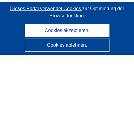
Dieses Portal verwendet Cookies
zur Optimierung der
Browserfunktion.
Cookies akzeptieren.
Cookies ablehnen.
CORDIS - Forschungsergebnisse der EU
Diese Website wird vom
Amt für Veröffentlichungen der
Europäischen Union
verwaltet.
Barrierefreiheit
Halbautomatische Projektklassifizierung - Hinweis zur
Erklärbarkeit
Kontakt