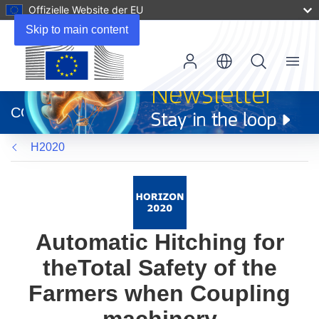
Offizielle Website der EU
Skip to main content
Menu
(öffnet
in
CORDIS
neuem
Fenster)
H2020
Automatic Hitching for
theTotal Safety of the
Farmers when Coupling