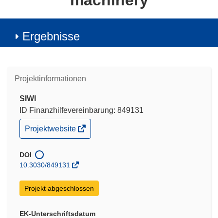
machinery
Ergebnisse
Projektinformationen
SIWI
ID Finanzhilfevereinbarung: 849131
(öffnet
Projektwebsite
in
neuem
Fenster)
DOI
10.3030/849131
Projekt abgeschlossen
EK-Unterschriftsdatum