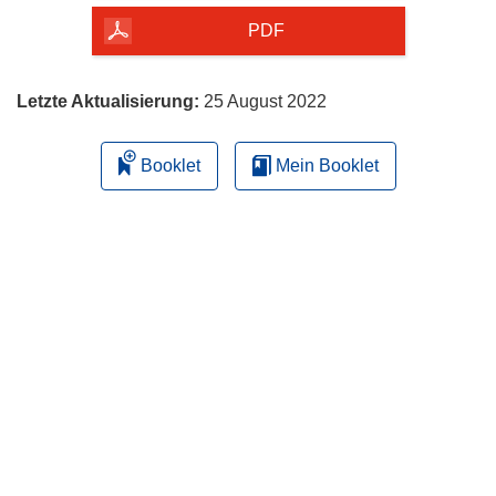
herunterladen
PDF
Letzte Aktualisierung:
25 August 2022
Booklet
Mein Booklet