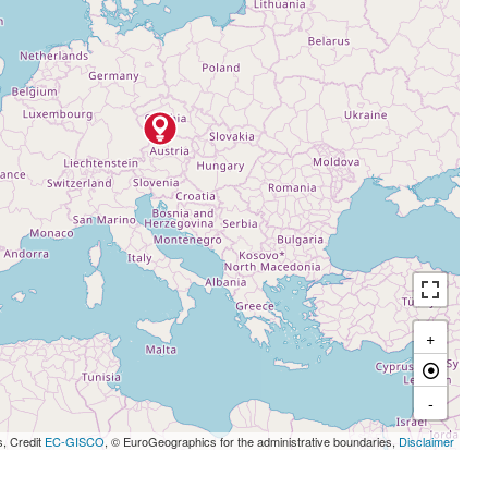
+
-
s, Credit
EC-GISCO
, © EuroGeographics for the administrative boundaries,
Disclaimer