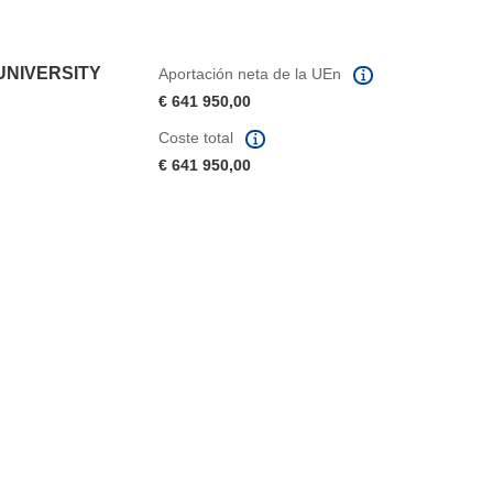
UNIVERSITY
Aportación neta de la UEn
€ 641 950,00
Coste total
€ 641 950,00
eva ventana)
abrirá en una nueva ventana)
na nueva ventana)