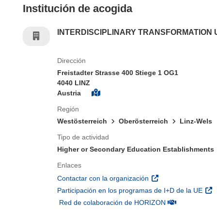
Institución de acogida
INTERDISCIPLINARY TRANSFORMATION 
Dirección
Freistadter Strasse 400 Stiege 1 OG1
4040 LINZ
Austria
Región
Westösterreich
Oberösterreich
Linz-Wels
Tipo de actividad
Higher or Secondary Education Establishments
Enlaces
(se abrirá en una nu
Contactar con la organización
(se 
Participación en los programas de I+D de la UE
(se abrirá en u
Red de colaboración de HORIZON