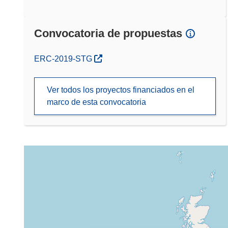
Convocatoria de propuestas
(se abrirá en una nueva ventana)
ERC-2019-STG
Ver todos los proyectos financiados en el
marco de esta convocatoria