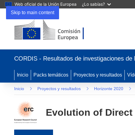
Web oficial de la Unión Europea
¿Lo sabías?
Skip to main content
(se abrirá en una nueva ventana)
CORDIS - Resultados de investigaciones de 
Inicio
Packs temáticos
Proyectos y resultados
Víd
Inicio
Proyectos y resultados
Horizonte 2020
Evolution of Direc