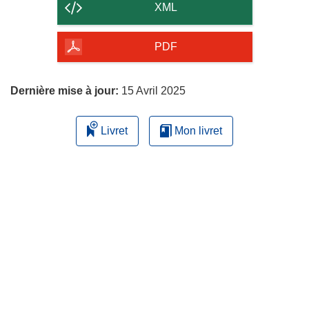
contenu
XML
de
la
PDF
page
Dernière mise à jour:
15 Avril 2025
Livret
Mon livret