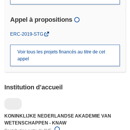
Appel à propositions
(s’ouvre
ERC-2019-STG
dans
une
Voir tous les projets financés au titre de cet
nouvelle
appel
fenêtre)
Institution d’accueil
KONINKLIJKE NEDERLANDSE AKADEMIE VAN
WETENSCHAPPEN - KNAW