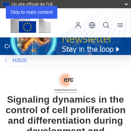
Un site officiel de l’UE
Skip to main content
Menu
(s’ouvre
dans
CORDIS
une
nouvelle
H2020
fenêtre)
Signaling dynamics in the
control of cell proliferation
and differentiation during