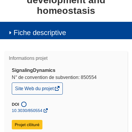
development and
homeostasis
Fiche descriptive
Informations projet
SignalingDynamics
N° de convention de subvention: 850554
(s’ouvre
Site Web du projet
dans
une
nouvelle
DOI
fenêtre)
10.3030/850554
Projet clôturé