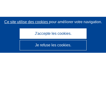
Ce site utilise des cookies
pour améliorer votre navigation.
J'accepte les cookies.
Je refuse les cookies.
CORDIS - Résultats de la recherche de l’UE
Ce site web est géré par l'
Office des publications de
l’Union européenne
Accessibilité
Classification semi-automatique des projets - Avis sur
l’explicabilité