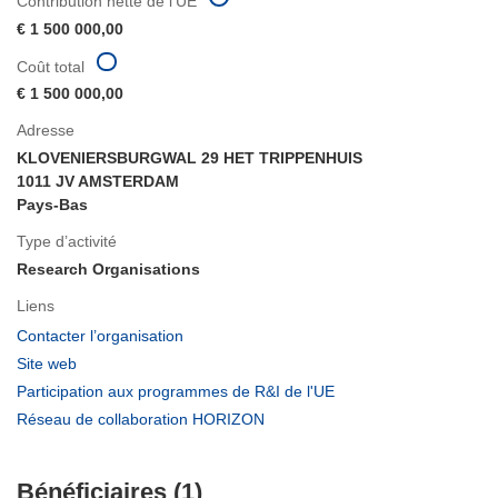
Contribution nette de l'UE
€ 1 500 000,00
Coût total
€ 1 500 000,00
Adresse
KLOVENIERSBURGWAL 29 HET TRIPPENHUIS
1011 JV AMSTERDAM
Pays-Bas
Type d’activité
Research Organisations
Liens
(s’ouvre
Contacter l’organisation
dans
(s’ouvre
Site web
une
dans
(s’ouvre
Participation aux programmes de R&I de l'UE
nouvelle
une
dans
(s’ouvre
Réseau de collaboration HORIZON
fenêtre)
nouvelle
une
dans
fenêtre)
nouvelle
une
fenêtre)
Bénéficiaires (1)
nouvelle