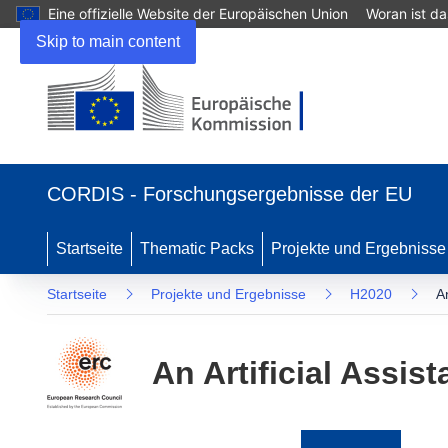
Eine offizielle Website der Europäischen Union
Woran ist d
Skip to main content
(öffnet
in
CORDIS - Forschungsergebnisse der EU
neuem
Fenster)
Startseite
Thematic Packs
Projekte und Ergebnisse
Startseite
Projekte und Ergebnisse
H2020
A
An Artificial Assis