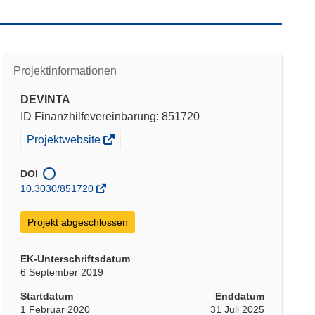
Projektinformationen
DEVINTA
ID Finanzhilfevereinbarung: 851720
(öffnet
Projektwebsite
in
neuem
DOI
Fenster)
10.3030/851720
Projekt abgeschlossen
EK-Unterschriftsdatum
6 September 2019
Startdatum
Enddatum
1 Februar 2020
31 Juli 2025