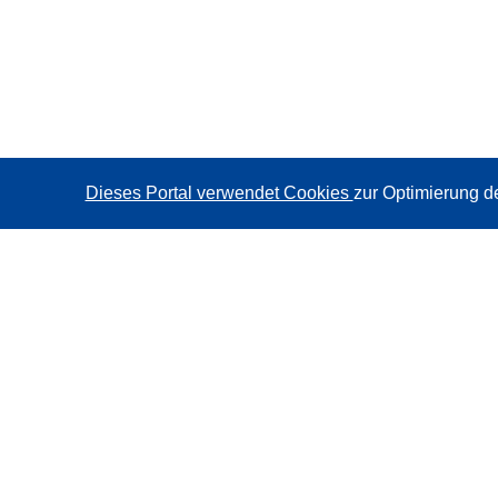
Dieses Portal verwendet Cookies
zur Optimierung d
CORDIS - Forschungsergebnisse der EU
Diese Website wird vom
Amt für Veröffentlichungen der
Europäischen Union
verwaltet.
Barrierefreiheit