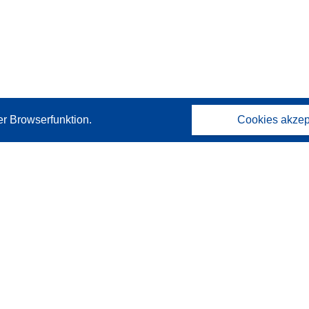
er Browserfunktion.
Cookies akzep
Kontakt
Wenden Sie sich an das Help Desk
Häufig gestellte Fragen
(mit Antworten)
Folgen Sie uns