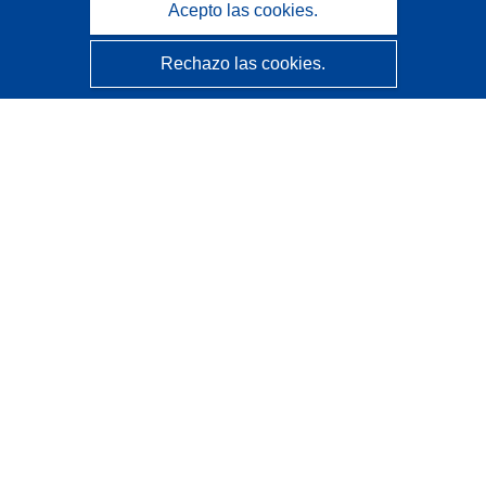
Acepto las cookies.
Rechazo las cookies.
CORDIS - Resultados de investigaciones de la UE
La
Oficina de Publicaciones de la Unión Europea
gestiona este sitio web.
Accesibilidad
Clasificación semiautomática de proyectos - Declaración
de explicabilidad
Póngase en contacto
Contacto con Help Desk
Preguntas más frecuentes
(y sus respuestas)