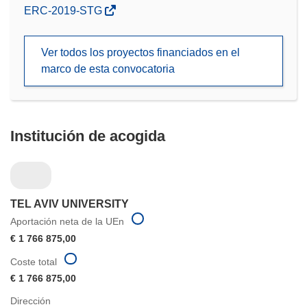
(se
ERC-2019-STG
abrirá
en
Ver todos los proyectos financiados en el
una
marco de esta convocatoria
nueva
ventana)
Institución de acogida
TEL AVIV UNIVERSITY
Aportación neta de la UEn
€ 1 766 875,00
Coste total
€ 1 766 875,00
Dirección