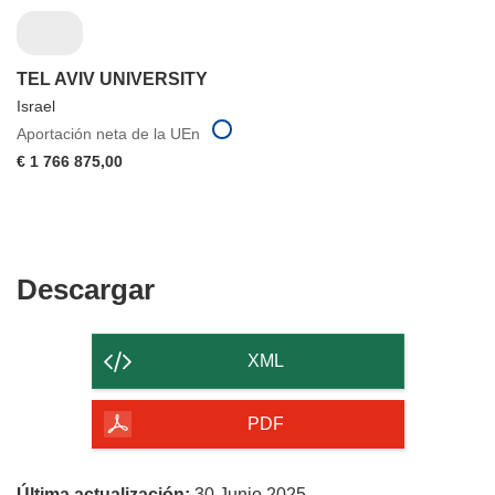
TEL AVIV UNIVERSITY
Israel
Aportación neta de la UEn
€ 1 766 875,00
Descargar
Descargar
el
contenido
XML
de
la
PDF
página
Última actualización:
30 Junio 2025