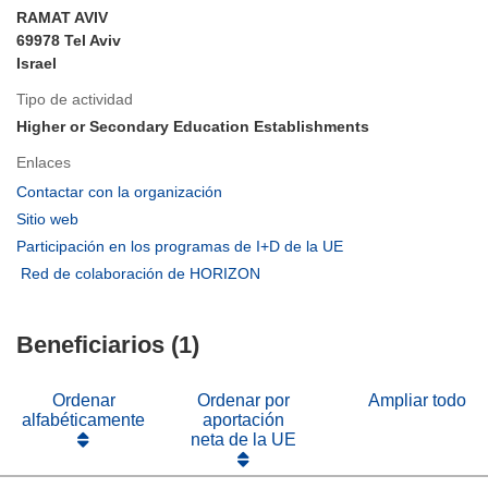
RAMAT AVIV
69978 Tel Aviv
Israel
Tipo de actividad
Higher or Secondary Education Establishments
Enlaces
(se
Contactar con la organización
abrirá
(se
Sitio web
en
abrirá
(se
Participación en los programas de I+D de la UE
una
en
abrirá
(se
Red de colaboración de HORIZON
nueva
una
en
abrirá
ventana)
nueva
una
en
ventana)
nueva
Beneficiarios (1)
una
ventana)
nueva
ventana)
Ordenar
Ordenar por
Ampliar todo
alfabéticamente
aportación
neta de la UE