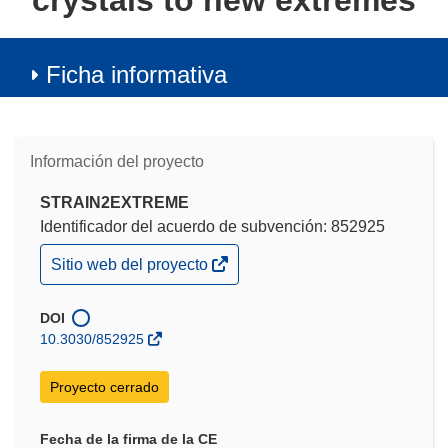
crystals to new extremes
Ficha informativa
Información del proyecto
STRAIN2EXTREME
Identificador del acuerdo de subvención: 852925
(se
Sitio web del proyecto
abrirá
en
una
DOI
nueva
10.3030/852925
ventana)
Proyecto cerrado
Fecha de la firma de la CE