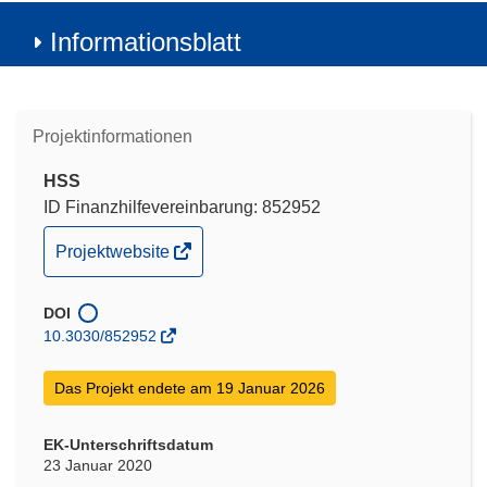
Informationsblatt
Projektinformationen
HSS
ID Finanzhilfevereinbarung: 852952
(öffnet
Projektwebsite
in
neuem
DOI
Fenster)
10.3030/852952
Das Projekt endete am 19 Januar 2026
EK-Unterschriftsdatum
23 Januar 2020