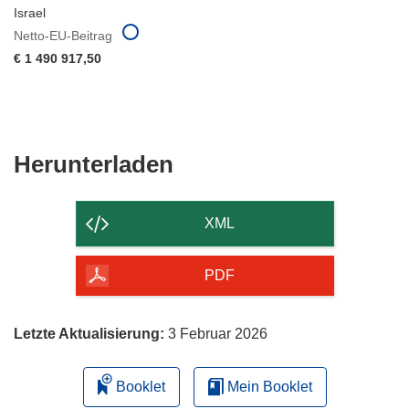
Israel
Netto-EU-Beitrag
€ 1 490 917,50
Den
Herunterladen
Inhalt
der
XML
Seite
herunterladen
PDF
Letzte Aktualisierung:
3 Februar 2026
Booklet
Mein Booklet