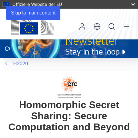
Offizielle Website der EU
Skip to main content
Menu
(öffnet
in
CORDIS
neuem
Fenster)
H2020
Homomorphic Secret
Sharing: Secure
Computation and Beyond