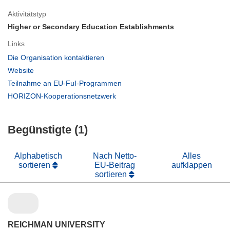
Aktivitätstyp
Higher or Secondary Education Establishments
Links
(öffnet
Die Organisation kontaktieren
in
(öffnet
Website
neuem
in
(öffnet
Teilnahme an EU-FuI-Programmen
Fenster)
neuem
in
(öffnet
HORIZON-Kooperationsnetzwerk
Fenster)
neuem
in
Fenster)
neuem
Begünstigte (1)
Fenster)
Alphabetisch
Nach Netto-
Alles
sortieren
EU-Beitrag
aufklappen
sortieren
REICHMAN UNIVERSITY