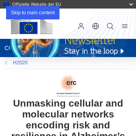
Offizielle Website der EU
Skip to main content
Menu
(öffnet
in
CORDIS
neuem
Fenster)
H2020
Unmasking cellular and
molecular networks
encoding risk and