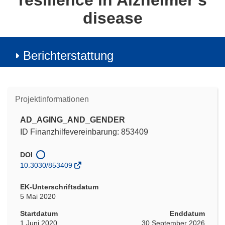
resilience in Alzheimer’s
disease
Berichterstattung
Projektinformationen
AD_AGING_AND_GENDER
ID Finanzhilfevereinbarung: 853409
DOI
10.3030/853409
EK-Unterschriftsdatum
5 Mai 2020
Startdatum
Enddatum
1 Juni 2020
30 September 2026