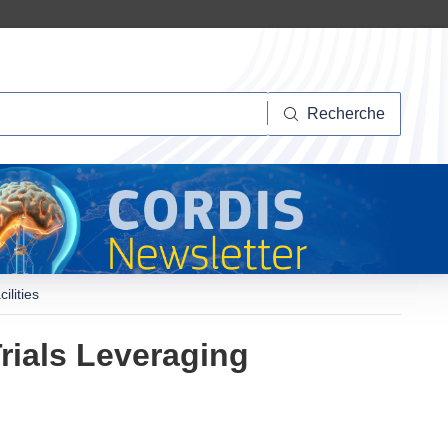
herche
Recherche
ilities
Trials Leveraging