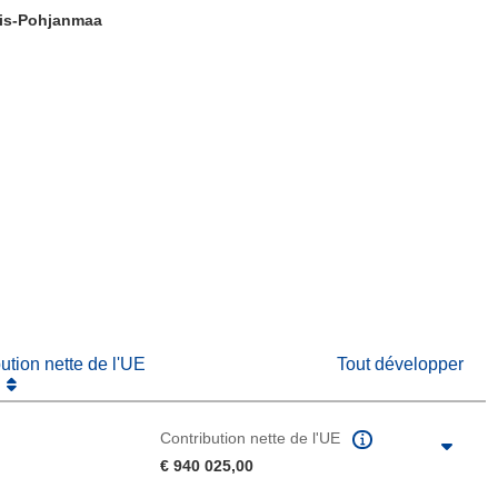
is-Pohjanmaa
fenêtre)
re dans une nouvelle fenêtre)
e nouvelle fenêtre)
bution nette de l'UE
Tout développer
Contribution nette de l'UE
€ 940 025,00