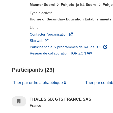
Manner-Suomi
Pohjois- ja Itä-Suomi
Pohjo
Type d’activité
Higher or Secondary Education Establishments
Liens
(s’ouvre dans une nouvelle 
Contacter l’organisation
(s’ouvre dans une nouvelle fenêtre)
Site web
(s’ouv
Participation aux programmes de R&I de l'UE
(s’ouvre dans un
Réseau de collaboration HORIZON
Participants (23)
Trier par ordre alphabétique
Trier par contri
THALES SIX GTS FRANCE SAS
France