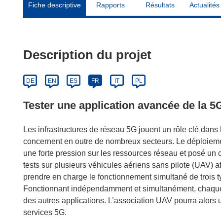
Fiche descriptive
Rapports
Résultats
Actualités
Description du projet
DE
EN
ES
FR
IT
PL
Tester une application avancée de la 5
Les infrastructures de réseau 5G jouent un rôle clé dans 
concernent en outre de nombreux secteurs. Le déploieme
une forte pression sur les ressources réseau et posé un 
tests sur plusieurs véhicules aériens sans pilote (UAV) a
prendre en charge le fonctionnement simultané de trois 
Fonctionnant indépendamment et simultanément, chaque 
des autres applications. L’association UAV pourra alors u
services 5G.