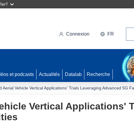
ier?
Rec
Connexion
FR
déos et podcasts
Actualités
Datalab
Recherche
erial Vehicle Vertical Applications' Trials Leveraging Advanced 5G Fac
icle Vertical Applications' 
ties