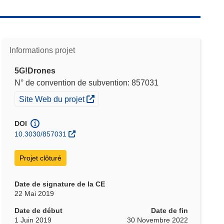
Informations projet
5G!Drones
N° de convention de subvention: 857031
(s’ouvre dans une nouvelle fenêtre)
Site Web du projet
DOI
10.3030/857031
Projet clôturé
Date de signature de la CE
22 Mai 2019
Date de début
Date de fin
1 Juin 2019
30 Novembre 2022