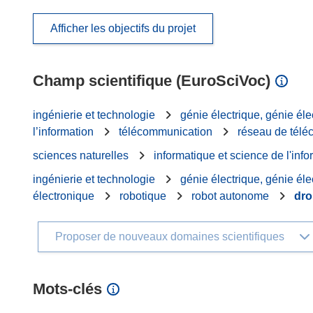
Afficher les objectifs du projet
Champ scientifique (EuroSciVoc)
ingénierie et technologie
génie électrique, génie éle
l’information
télécommunication
réseau de tél
sciences naturelles
informatique et science de l'info
ingénierie et technologie
génie électrique, génie éle
électronique
robotique
robot autonome
dro
Proposer de nouveaux domaines scientifiques
Mots‑clés