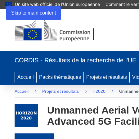
Un site web officiel de l’Union européenne
Comment le vérif
Skip to main content
(s’ouvre dans une nouvelle fenêtre)
CORDIS - Résultats de la recherche de l’UE
Accueil
Packs thématiques
Projets et résultats
Vi
Accueil
Projets et résultats
H2020
Unmanned A
Unmanned Aerial Veh
Advanced 5G Facili