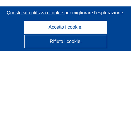
Questo sito utilizza i cookie
per migliorare l'esplorazione.
Accetto i cookie.
Rifiuto i cookie.
CORDIS - Risultati della ricerca dell’UE
Questo sito web è gestito dall'
Ufficio delle pubblicazioni
dell'Unione europea
Accessibilità
Classificazione semi-automatica dei progetti - Informativa
sulla spiegabilità
Contattaci