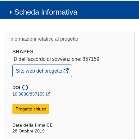
Scheda informativa
Informazioni relative al progetto
SHAPES
ID dell’accordo di sovvenzione: 857159
(si
Sito web del progetto
apre
in
una
DOI
nuova
10.3030/857159
finestra)
Progetto chiuso
Data della firma CE
28 Ottobre 2019