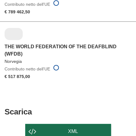
Contributo netto dell'UE
€ 789 462,50
THE WORLD FEDERATION OF THE DEAFBLIND
(WFDB)
Norvegia
Contributo netto dell'UE
€ 517 875,00
Scarica
Scarica
il
contenuto
XML