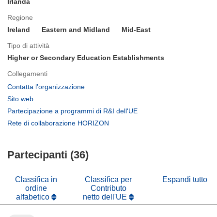
Irlanda
Regione
Ireland
Eastern and Midland
Mid-East
Tipo di attività
Higher or Secondary Education Establishments
Collegamenti
(si
Contatta l’organizzazione
apre
(si
Sito web
in
apre
(si
Partecipazione a programmi di R&I dell'UE
una
in
apre
(si
Rete di collaborazione HORIZON
nuova
una
in
apre
finestra)
nuova
una
in
finestra)
nuova
Partecipanti (36)
una
finestra)
nuova
finestra)
Classifica in
Classifica per
Espandi tutto
ordine
Contributo
alfabetico
netto dell'UE