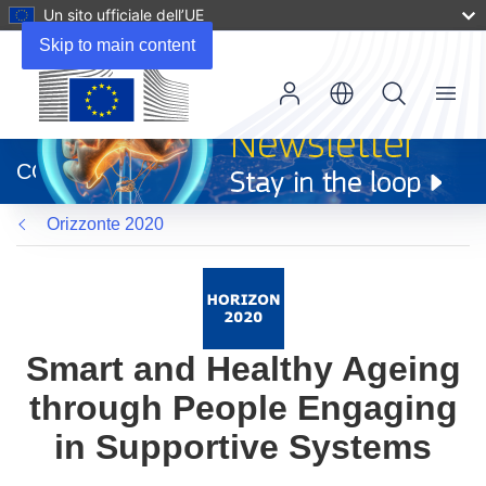
Un sito ufficiale dell’UE
Skip to main content
Menu
(si
apre
CORDIS
in
una
Orizzonte 2020
nuova
finestra)
Smart and Healthy Ageing
through People Engaging
in Supportive Systems