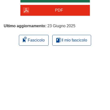
della
pagina
PDF
Ultimo aggiornamento:
23 Giugno 2025
Fascicolo
Il mio fascicolo