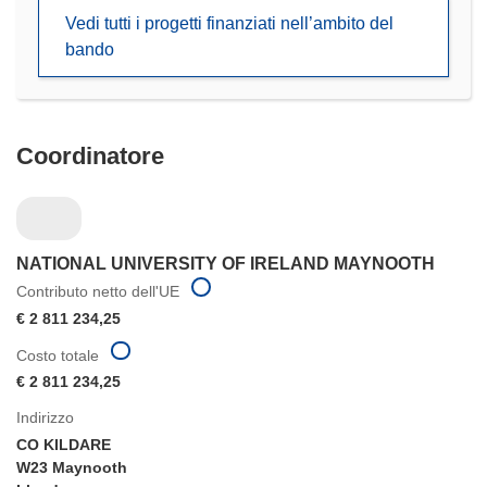
in
Vedi tutti i progetti finanziati nell’ambito del
una
bando
nuova
finestra)
Coordinatore
NATIONAL UNIVERSITY OF IRELAND MAYNOOTH
Contributo netto dell'UE
€ 2 811 234,25
Costo totale
€ 2 811 234,25
Indirizzo
CO KILDARE
W23 Maynooth