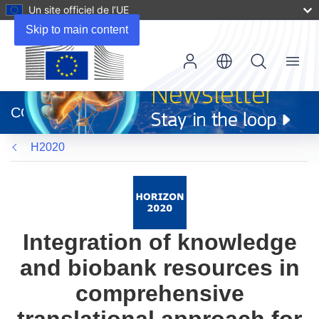
Un site officiel de l’UE
Skip to main content
Menu
(s’ouvre
dans
CORDIS
une
nouvelle
H2020
fenêtre)
Integration of knowledge
and biobank resources in
comprehensive