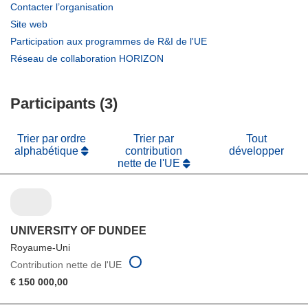
(s’ouvre
Contacter l’organisation
dans
(s’ouvre
Site web
une
dans
(s’ouvre
Participation aux programmes de R&I de l'UE
nouvelle
une
dans
(s’ouvre
Réseau de collaboration HORIZON
fenêtre)
nouvelle
une
dans
fenêtre)
nouvelle
une
fenêtre)
Participants (3)
nouvelle
fenêtre)
Trier par ordre
Trier par
Tout
alphabétique
contribution
développer
nette de l'UE
UNIVERSITY OF DUNDEE
Royaume-Uni
Contribution nette de l'UE
€ 150 000,00