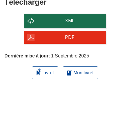
Télécharger
Télécharger
le
contenu
XML
de
la
PDF
page
Dernière mise à jour:
1 Septembre 2025
Livret
Mon livret