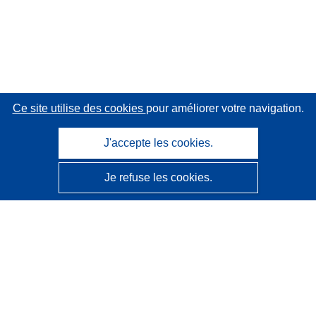
Ce site utilise des cookies
pour améliorer votre navigation.
J'accepte les cookies.
Je refuse les cookies.
CORDIS - Résultats de la recherche de l’UE
Ce site web est géré par l'
Office des publications de
l’Union européenne
Accessibilité