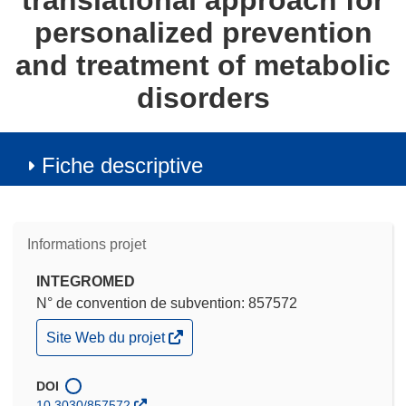
translational approach for
personalized prevention
and treatment of metabolic
disorders
Fiche descriptive
Informations projet
INTEGROMED
N° de convention de subvention: 857572
(s’ouvre
Site Web du projet
dans
une
nouvelle
DOI
fenêtre)
10.3030/857572