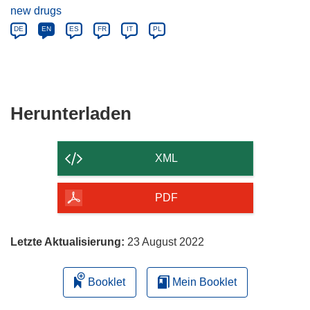
new drugs
DE
EN
ES
FR
IT
PL
Den
Herunterladen
Inhalt
der
XML
Seite
herunterladen
PDF
Letzte Aktualisierung:
23 August 2022
Booklet
Mein Booklet