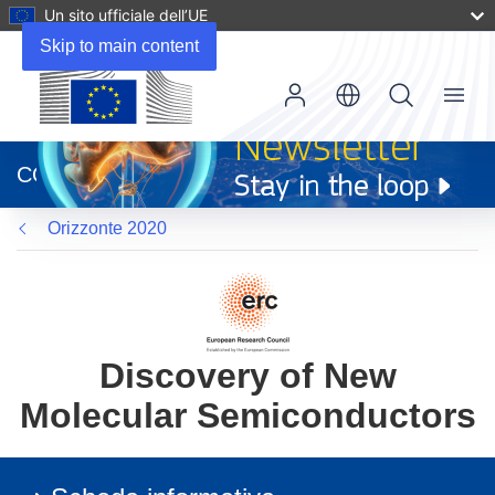
Un sito ufficiale dell’UE
Skip to main content
Menu
(si
apre
CORDIS
in
una
Orizzonte 2020
nuova
finestra)
Discovery of New
Molecular Semiconductors