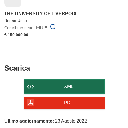
THE UNIVERSITY OF LIVERPOOL
Regno Unito
Contributo netto dell'UE
€ 150 000,00
Scarica
Scarica
il
contenuto
XML
della
pagina
PDF
Ultimo aggiornamento:
23 Agosto 2022