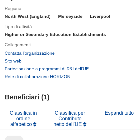
Regione
North West (England)
Merseyside
Liverpool
Tipo di attività
Higher or Secondary Education Establishments
Collegamenti
(si
Contatta l’organizzazione
apre
(si
Sito web
in
apre
(si
Partecipazione a programmi di R&I dell'UE
una
in
apre
(si
Rete di collaborazione HORIZON
nuova
una
in
apre
finestra)
nuova
una
in
finestra)
nuova
Beneficiari (1)
una
finestra)
nuova
finestra)
Classifica in
Classifica per
Espandi tutto
ordine
Contributo
alfabetico
netto dell'UE